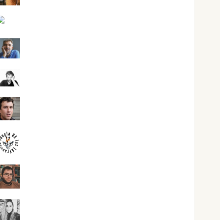
Jesús Cuenca Torres
Joaquín Rández Ramos
José Antonio Castro Cebrián
Juanjo Melgarejo
jungladelasletras
Kiko Prian
Mar Carrillo