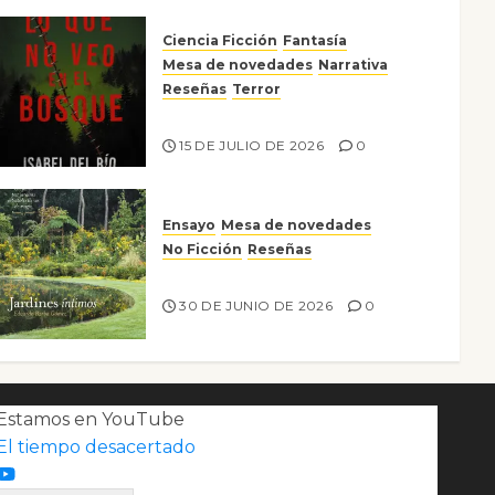
Ciencia Ficción
Fantasía
Mesa de novedades
Narrativa
Reseñas
Terror
Lo que no veo en el bosque
15 DE JULIO DE 2026
0
Ensayo
Mesa de novedades
No Ficción
Reseñas
Jardines íntimos
30 DE JUNIO DE 2026
0
Estamos en YouTube
El tiempo desacertado