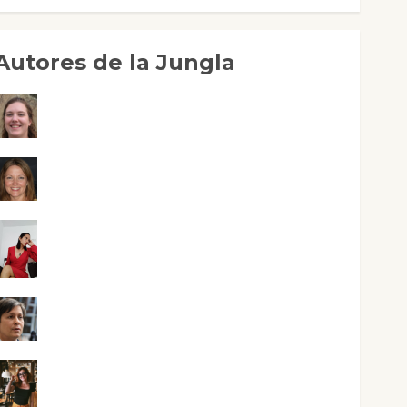
Autores de la Jungla
Adoración Negre Pujol
Angie Ballester
Aura Metzeri Altamirano Solar
Aurelio R. Silvano
Eva Fraile