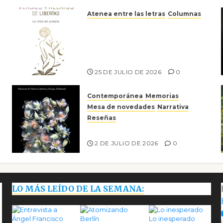
Atenea entre las letras
Columnas
Versos y relatos de libertad:
el canto a la conciencia de la
escritora peruana Sol del
Risco
25 DE JULIO DE 2026
0
Contemporánea
Memorias
Mesa de novedades
Narrativa
Reseñas
Tienes que mirar
2 DE JULIO DE 2026
0
LO MÁS LEÍDO DE LA SEMANA:
Lo inesperado