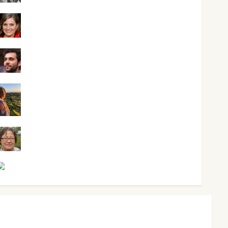
Mari Carmen Pérez
Maxi Sabela Tornes
Noa Guardia
Rosa Villalejos
Víctor Morata