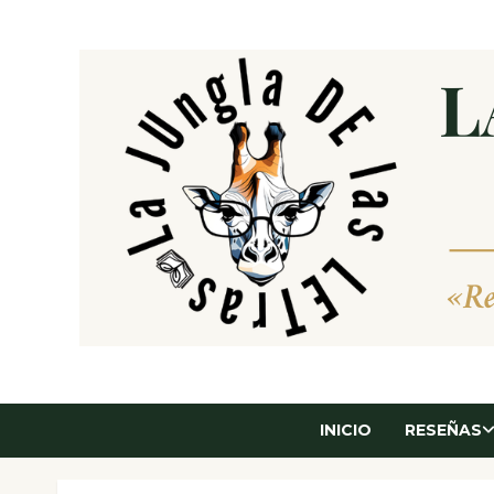
Saltar
al
contenido
INICIO
RESEÑAS