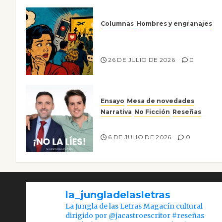
Columnas
Hombres y engranajes
Ya no confiamos ni en lo que
nos gusta
26 DE JULIO DE 2026
0
Ensayo
Mesa de novedades
Narrativa
No Ficción
Reseñas
¡No la líes!
6 DE JULIO DE 2026
0
la_jungladelasletras
La Jungla de las Letras Magacín cultural
dirigido por @jacastroescritor #reseñas