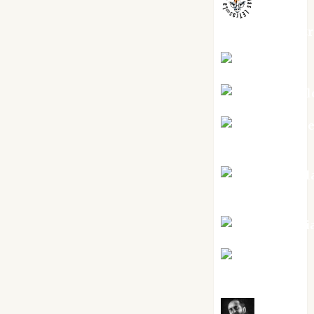
jungladelaslet
Kiko Prian
Mar Carrill
Mari Carm
Pérez
Maxi Sabel
Tornes
Noa Guardi
Rosa
Villalejos