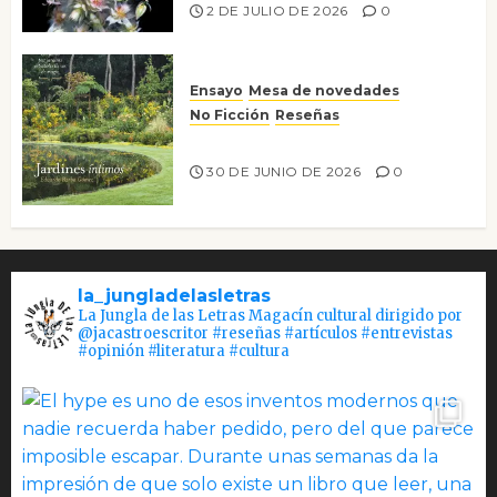
2 DE JULIO DE 2026
0
Ensayo
Mesa de novedades
No Ficción
Reseñas
Jardines íntimos
30 DE JUNIO DE 2026
0
la_jungladelasletras
La Jungla de las Letras Magacín cultural dirigido por
@jacastroescritor #reseñas #artículos #entrevistas
#opinión #literatura #cultura