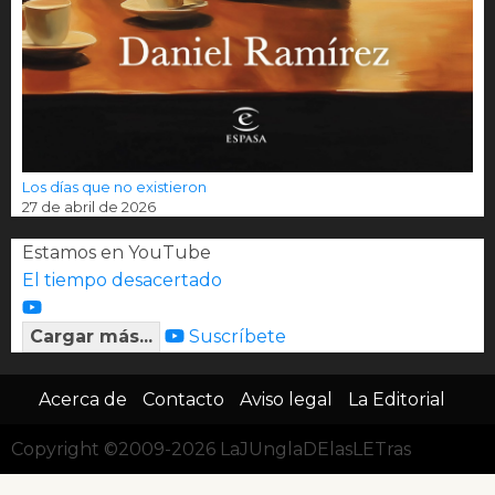
Los días que no existieron
27 de abril de 2026
Estamos en YouTube
El tiempo desacertado
Cargar más...
Suscríbete
Acerca de
Contacto
Aviso legal
La Editorial
Copyright ©2009-2026 LaJUnglaDElasLETras