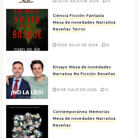
25 DE JULIO DE 2026
0
Ciencia Ficción
Fantasía
Mesa de novedades
Narrativa
Reseñas
Terror
Lo que no veo en el bosque
15 DE JULIO DE 2026
0
Ensayo
Mesa de novedades
Narrativa
No Ficción
Reseñas
¡No la líes!
6 DE JULIO DE 2026
0
Contemporánea
Memorias
Mesa de novedades
Narrativa
Reseñas
Tienes que mirar