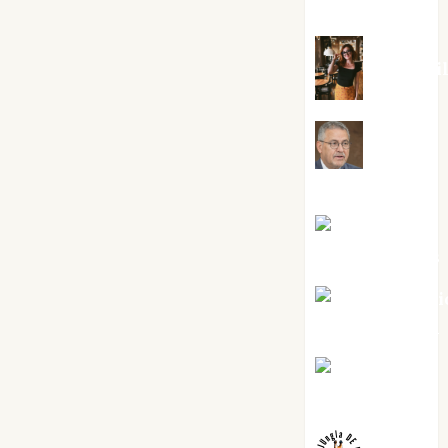
Silvano
Eva Frai
Jesús
Cuenca Torres
Joaquín
Rández Ramos
José Antoni
Castro Cebrián
Juanjo
Melgarejo