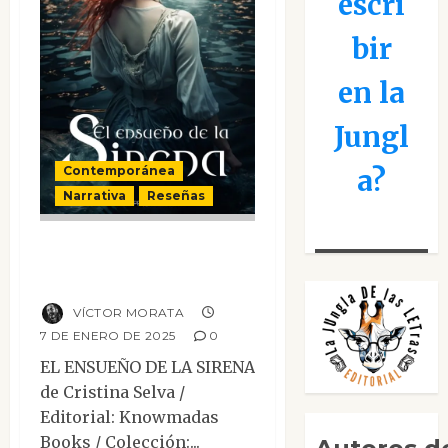
escri
bir
en la
Jungl
Contemporánea
a?
Narrativa
Reseñas
El ensueño de la
sirena
VÍCTOR MORATA
7 DE ENERO DE 2025
0
EL ENSUEÑO DE LA SIRENA
de Cristina Selva /
Editorial: Knowmadas
Books / Colección:...