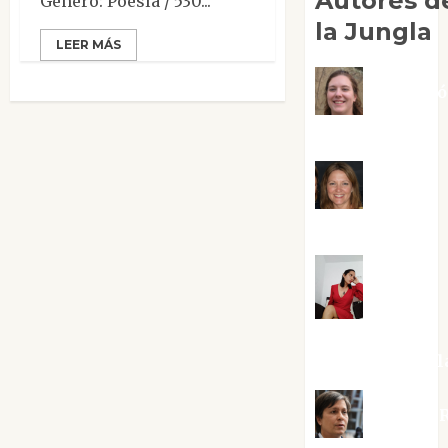
Autores d
Género: Poesía / 530...
la Jungla
LEER MÁS
Adoraci
Negre Pujol
Angie
Ballester
Aura
Metzeri
Altamirano Sol
Aurelio R