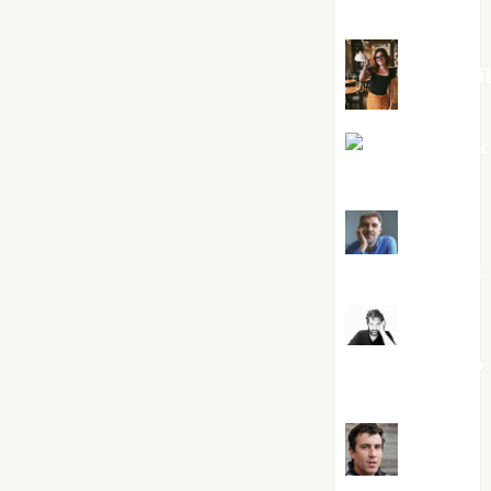
Silvano
Eva Frai
Jesús Cuen
Torres
Joaquín
Rández Ramos
José
Antonio Castro
Cebrián
Juanjo