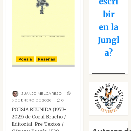
escri
bir
en la
Jungl
a?
Poesía
Reseñas
Poesía reunida
(1977-2023)
JUANJO MELGAREJO
5 DE ENERO DE 2026
0
POESÍA REUNIDA (1977-
2023) de Coral Bracho /
Editorial: Pre-Textos /