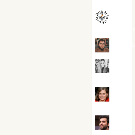
Melgarejo
jungladelaslet
Kiko Pri
Mar
Carrillo
Mari
Carmen Pérez
Maxi