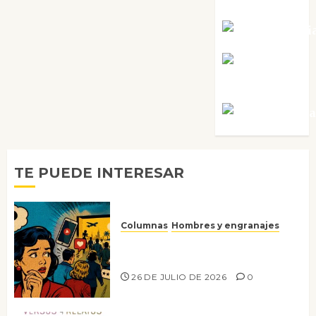
Sabela Tornes
Noa Guardi
Rosa
Villalejos
Víctor Mora
TE PUEDE INTERESAR
Columnas
Hombres y engranajes
Ya no confiamos ni en lo que
nos gusta
26 DE JULIO DE 2026
0