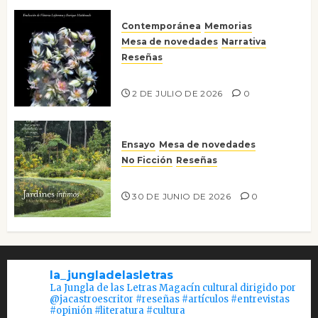
Contemporánea
Memorias
Mesa de novedades
Narrativa
Reseñas
Tienes que mirar
2 DE JULIO DE 2026
0
Ensayo
Mesa de novedades
No Ficción
Reseñas
Jardines íntimos
30 DE JUNIO DE 2026
0
la_jungladelasletras
La Jungla de las Letras Magacín cultural dirigido por
@jacastroescritor #reseñas #artículos #entrevistas
#opinión #literatura #cultura