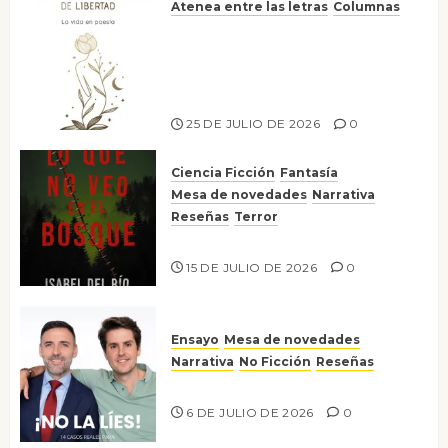
Atenea entre las letras
Columnas
Versos y relatos de libertad: el
canto a la conciencia de la
escritora peruana Sol del
Risco
25 DE JULIO DE 2026
0
Ciencia Ficción
Fantasía
Mesa de novedades
Narrativa
Reseñas
Terror
Lo que no veo en el bosque
15 DE JULIO DE 2026
0
Ensayo
Mesa de novedades
Narrativa
No Ficción
Reseñas
¡No la líes!
6 DE JULIO DE 2026
0