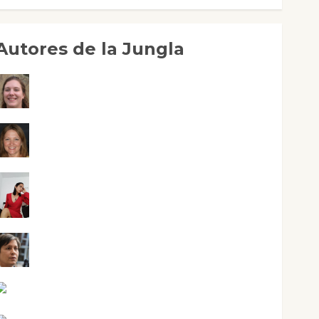
Autores de la Jungla
Adoración Negre Pujol
Angie Ballester
Aura Metzeri Altamirano Solar
Aurelio R. Silvano
Eva Fraile