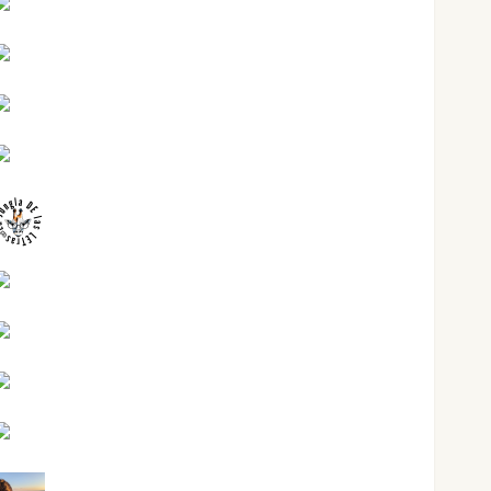
Jesús Cuenca Torres
Joaquín Rández Ramos
José Antonio Castro Cebrián
Juanjo Melgarejo
jungladelasletras
Kiko Prian
Mar Carrillo
Mari Carmen Pérez
Maxi Sabela Tornes