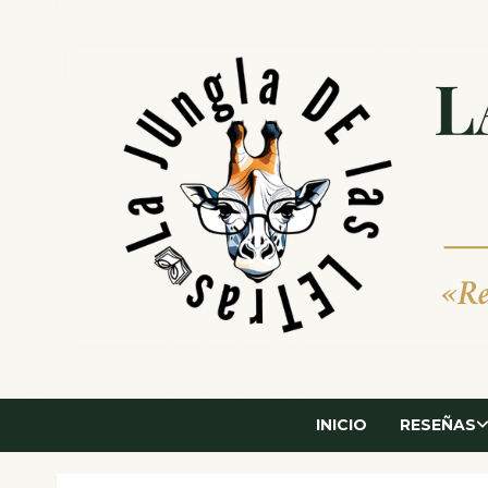
Saltar
al
contenido
INICIO
RESEÑAS