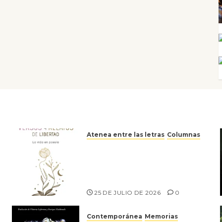
Atenea entre las letras
Columnas
Versos y relatos de libertad:
el canto a la conciencia de la
escritora peruana Sol del
Risco
25 DE JULIO DE 2026
0
Contemporánea
Memorias