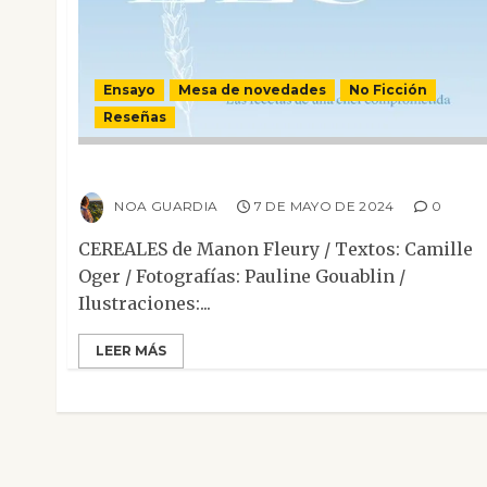
Ensayo
Mesa de novedades
No Ficción
Reseñas
Cereales
NOA GUARDIA
7 DE MAYO DE 2024
0
CEREALES de Manon Fleury / Textos: Camille
Oger / Fotografías: Pauline Gouablin /
Ilustraciones:...
LEER MÁS