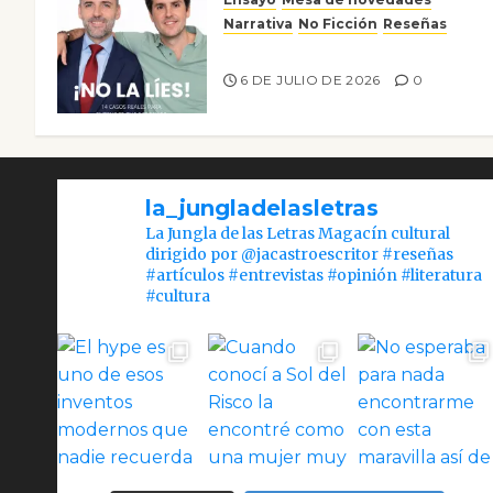
Narrativa
No Ficción
Reseñas
¡No la líes!
6 DE JULIO DE 2026
0
la_jungladelasletras
La Jungla de las Letras Magacín cultural
dirigido por @jacastroescritor #reseñas
#artículos #entrevistas #opinión #literatura
#cultura