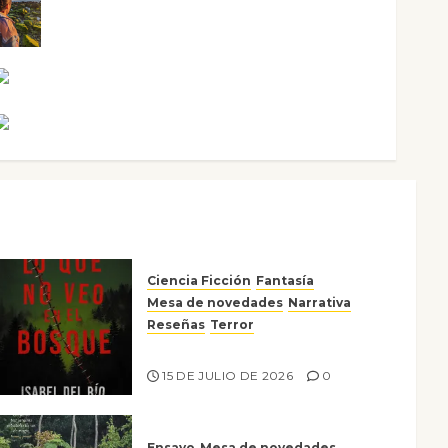
Noa Guardia
Rosa Villalejos
Víctor Morata
Ciencia Ficción
Fantasía
Mesa de novedades
Narrativa
Reseñas
Terror
Lo que no veo en el bosque
15 DE JULIO DE 2026
0
Ensayo
Mesa de novedades