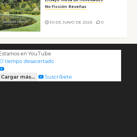
No Ficción
Reseñas
Jardines íntimos
30 DE JUNIO DE 2026
0
Estamos en YouTube
El tiempo desacertado
Cargar más...
Suscríbete