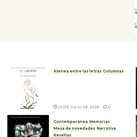
Atenea entre las letras
Columnas
Versos y relatos de libertad:
el canto a la conciencia de la
escritora peruana Sol del
Risco
25 DE JULIO DE 2026
0
Contemporánea
Memorias
Mesa de novedades
Narrativa
Reseñas