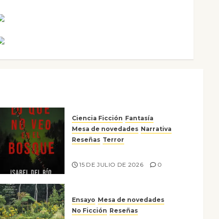
Rosa Villalejos
Víctor Morata
Ciencia Ficción
Fantasía
Mesa de novedades
Narrativa
Reseñas
Terror
Lo que no veo en el bosque
15 DE JULIO DE 2026
0
Ensayo
Mesa de novedades
No Ficción
Reseñas