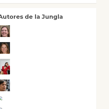
Autores de la Jungla
Adoración Negre Pujol
Angie Ballester
Aura Metzeri Altamirano Solar
Aurelio R. Silvano
Eva Fraile