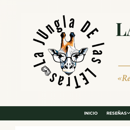
Saltar
al
contenido
INICIO
RESEÑAS