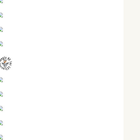
Jesús Cuenca Torres
Joaquín Rández Ramos
José Antonio Castro Cebrián
Juanjo Melgarejo
jungladelasletras
Kiko Prian
Mar Carrillo
Mari Carmen Pérez
Maxi Sabela Tornes
Noa Guardia