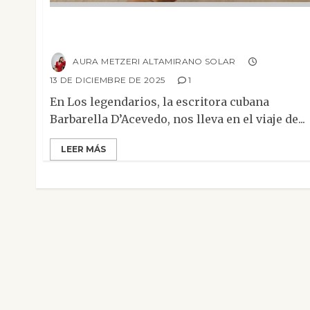
El viaje de René Climt: Bardo Thodol,
distopía y el ciclo kármico de la vejez
AURA METZERI ALTAMIRANO SOLAR
13 DE DICIEMBRE DE 2025
1
En Los legendarios, la escritora cubana
Barbarella D’Acevedo, nos lleva en el viaje de...
LEER MÁS