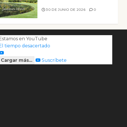
Jardines íntimos
30 DE JUNIO DE 2026
0
Estamos en YouTube
El tiempo desacertado
Cargar más...
Suscríbete