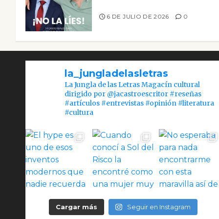
¡No la líes!
6 DE JULIO DE 2026
0
la_jungladelasletras
La Jungla de las Letras Magacín cultural
dirigido por @jacastroescritor #reseñas
#artículos #entrevistas #opinión #literatura
#cultura
Cargar más
Seguir en Instagram