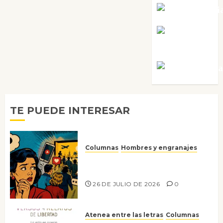
Noa Guardi
Rosa
Villalejos
Víctor Mora
TE PUEDE INTERESAR
Columnas
Hombres y engranajes
Ya no confiamos ni en lo que
nos gusta
26 DE JULIO DE 2026
0
Atenea entre las letras
Columnas