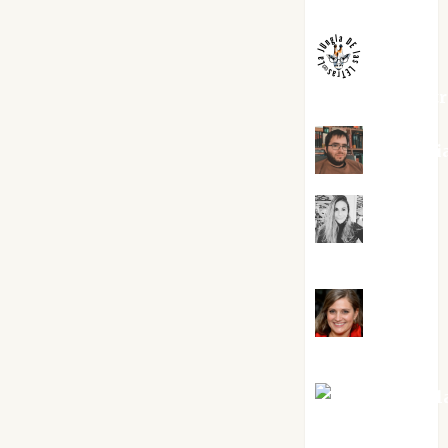
Melgarejo
jungladelaslet
Kiko Pri
Mar
Carrillo
Mari
Carmen Pérez
Maxi Sabel
Tornes