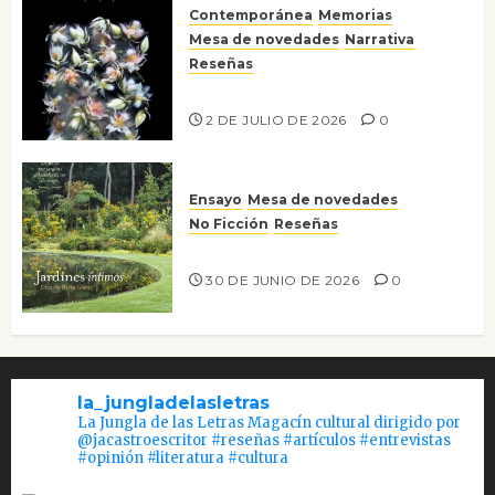
Contemporánea
Memorias
Mesa de novedades
Narrativa
Reseñas
Tienes que mirar
2 DE JULIO DE 2026
0
Ensayo
Mesa de novedades
No Ficción
Reseñas
Jardines íntimos
30 DE JUNIO DE 2026
0
la_jungladelasletras
La Jungla de las Letras Magacín cultural dirigido por
@jacastroescritor #reseñas #artículos #entrevistas
#opinión #literatura #cultura