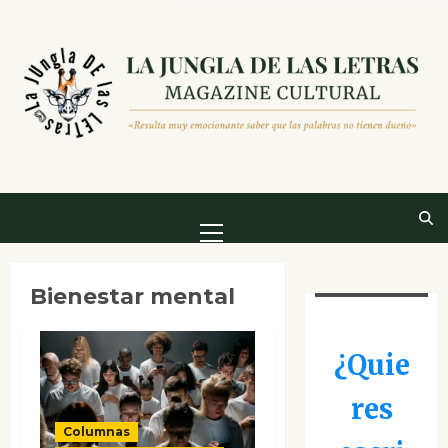
Saltar
al
contenido
Menú
principal
Bienestar mental
¿Quie
res
Columnas