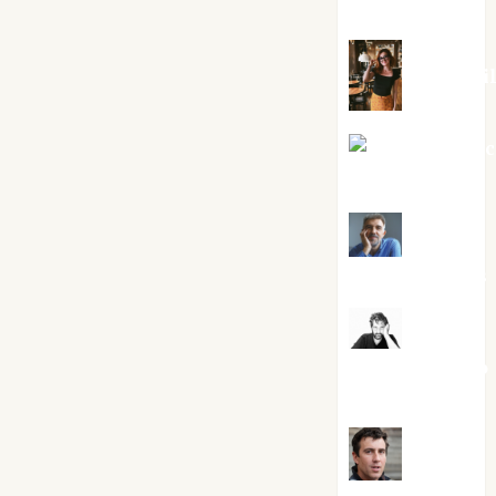
Silvano
Eva Frai
Jesús Cuen
Torres
Joaquín
Rández Ramos
José
Antonio Castro
Cebrián
Juanjo