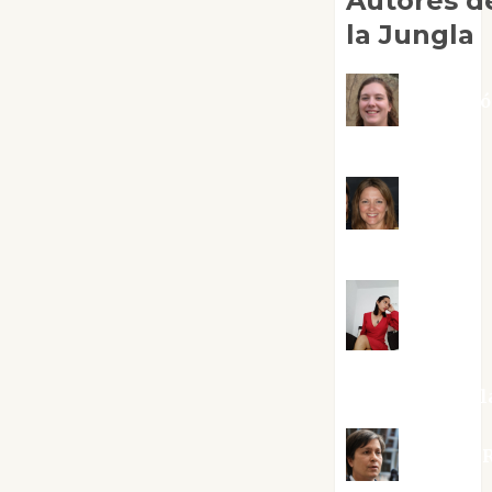
Autores d
la Jungla
Adoraci
Negre Pujol
Angie
Ballester
Aura
Metzeri
Altamirano Sol
Aurelio R