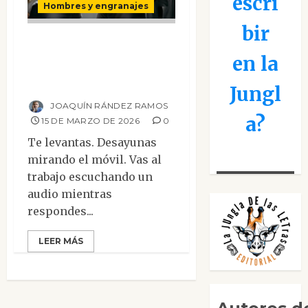
escri
Hombres y engranajes
bir
¿Están las redes
en la
sociales dañando
tu cerebro?
Jungl
JOAQUÍN RÁNDEZ RAMOS
a?
15 DE MARZO DE 2026
0
Te levantas. Desayunas
mirando el móvil. Vas al
trabajo escuchando un
audio mientras
respondes...
LEER MÁS