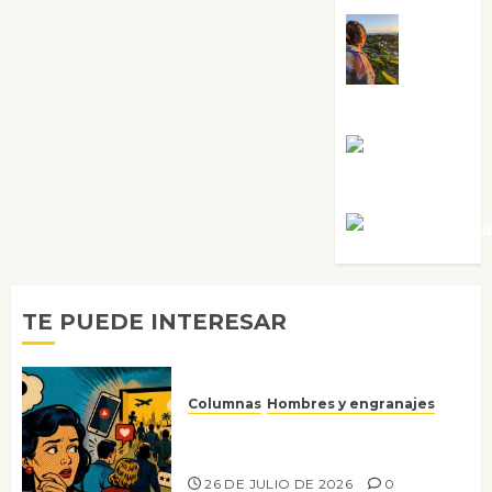
Noa
Guardia
Rosa
Villalejos
Víctor Mora
TE PUEDE INTERESAR
Columnas
Hombres y engranajes
Ya no confiamos ni en lo que
nos gusta
26 DE JULIO DE 2026
0