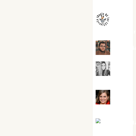
Melgarejo
jungladelaslet
Kiko Pri
Mar
Carrillo
Mari
Carmen Pérez
Maxi Sabel
Tornes