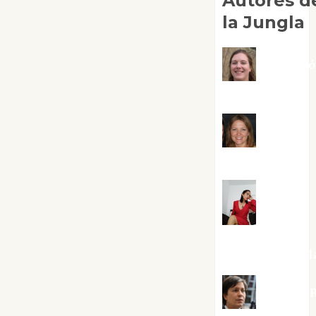
Autores d
la Jungla
Adoraci
Negre Pujol
Angie
Ballester
Aura
Metzeri
Altamirano Sol
Aurelio R