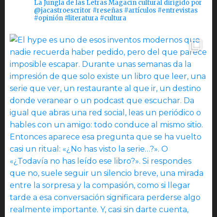
La Jungla de las Letras Magacín cultural dirigido por
@jacastroescritor #reseñas #artículos #entrevistas
#opinión #literatura #cultura