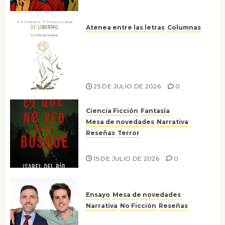
Atenea entre las letras
Columnas
Versos y relatos de libertad: el
canto a la conciencia de la
escritora peruana Sol del
Risco
25 DE JULIO DE 2026
0
Ciencia Ficción
Fantasía
Mesa de novedades
Narrativa
Reseñas
Terror
Lo que no veo en el bosque
15 DE JULIO DE 2026
0
Ensayo
Mesa de novedades
Narrativa
No Ficción
Reseñas
¡No la líes!