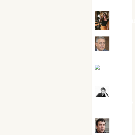
Silvano
Eva Frai
Jesús
Cuenca Torres
Joaquín
Rández Ramos
José
Antonio Castro
Cebrián
Juanjo