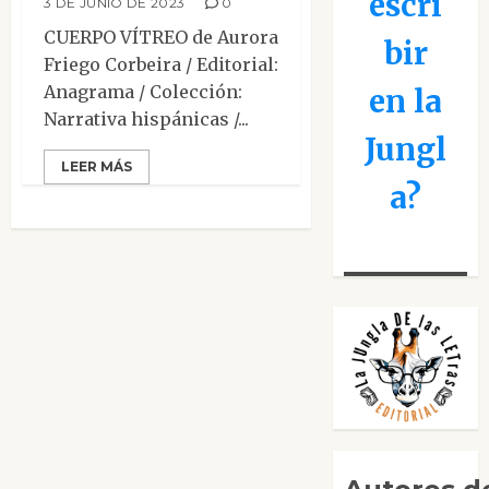
escri
3 DE JUNIO DE 2023
0
CUERPO VÍTREO de Aurora
bir
Friego Corbeira / Editorial:
Anagrama / Colección:
en la
Narrativa hispánicas /...
Jungl
LEER MÁS
a?