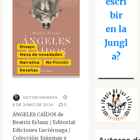
escri
bir
en la
Jungl
Ensayo
a?
Mesa de novedades
Narrativa
No Ficción
Reseñas
Ángeles caídos
VÍCTOR MORATA
6 DE JUNIO DE 2024
0
ÁNGELES CAÍDOS de
Beatriz Erlanz / Editorial:
Ediciones Luciérnaga /
Colección: Enigmas y