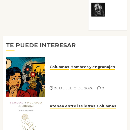
Víctor
Morata
TE PUEDE INTERESAR
Columnas
Hombres y engranajes
Ya no confiamos ni en lo que
nos gusta
26 DE JULIO DE 2026
0
Atenea entre las letras
Columnas
Versos y relatos de libertad: el
canto a la conciencia de la
escritora peruana Sol del