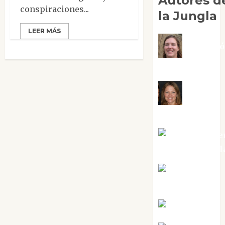
Autores d
conspiraciones...
la Jungla
LEER MÁS
Adoraci
Negre Pujol
Angie
Ballester
Aura Metze
Altamirano Sol
Aurelio R.
Silvano
Eva Fraile