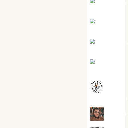
Jesús Cuen
Torres
Joaquín
Rández Ramos
José Antoni
Castro Cebrián
Juanjo
Melgarejo
jungladelaslet
Kiko Pri