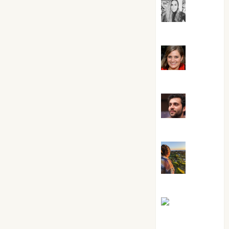
Mar
Carrillo
Mari
Carmen Pérez
Maxi
Sabela Tornes
Noa
Guardia
Rosa
Villalejos