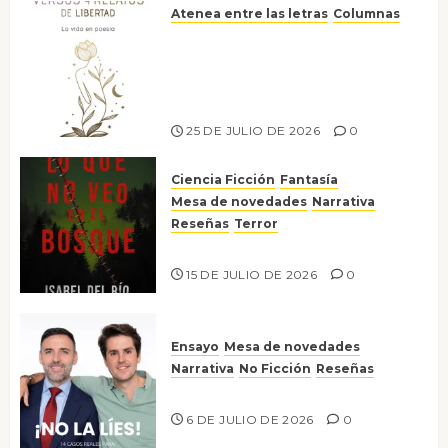
Atenea entre las letras
Columnas
Versos y relatos de libertad: el
canto a la conciencia de la
escritora peruana Sol del
Risco
25 DE JULIO DE 2026
0
Ciencia Ficción
Fantasía
Mesa de novedades
Narrativa
Reseñas
Terror
Lo que no veo en el bosque
15 DE JULIO DE 2026
0
Ensayo
Mesa de novedades
Narrativa
No Ficción
Reseñas
¡No la líes!
6 DE JULIO DE 2026
0