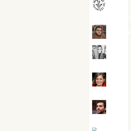
jungladelaslet
Kiko Pri
Mar
Carrillo
Mari
Carmen Pérez
Maxi
Sabela Tornes