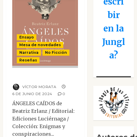
escri
bir
en la
Ensayo
Jungl
Mesa de novedades
a?
Narrativa
No Ficción
Reseñas
Ángeles caídos
VÍCTOR MORATA
6 DE JUNIO DE 2024
0
ÁNGELES CAÍDOS de
Beatriz Erlanz / Editorial:
Ediciones Luciérnaga /
Colección: Enigmas y
conspiraciones...