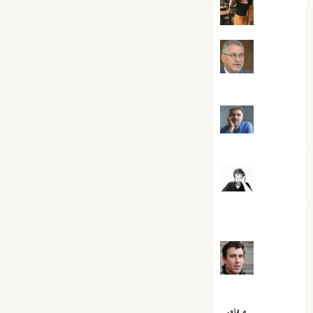
Eva Frai
Jesús
Cuenca Torres
Joaquín
Rández Ramos
José
Antonio Castro
Cebrián
Juanjo
Melgarejo