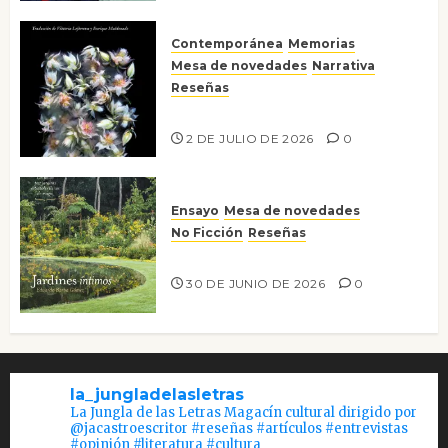
Contemporánea
Memorias
Mesa de novedades
Narrativa
Reseñas
Tienes que mirar
2 DE JULIO DE 2026
0
Ensayo
Mesa de novedades
No Ficción
Reseñas
Jardines íntimos
30 DE JUNIO DE 2026
0
la_jungladelasletras
La Jungla de las Letras Magacín cultural dirigido por
@jacastroescritor #reseñas #artículos #entrevistas
#opinión #literatura #cultura