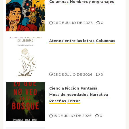
Columnas
Hombres y engranajes
Ya no confiamos ni en lo que
nos gusta
26 DE JULIO DE 2026
0
Atenea entre las letras
Columnas
Versos y relatos de libertad: el
canto a la conciencia de la
escritora peruana Sol del
Risco
25 DE JULIO DE 2026
0
Ciencia Ficción
Fantasía
Mesa de novedades
Narrativa
Reseñas
Terror
Lo que no veo en el bosque
15 DE JULIO DE 2026
0