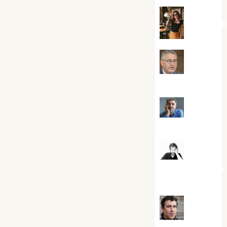
Eva Frai
Jesús
Cuenca Torres
Joaquín
Rández Ramos
José
Antonio Castro
Cebrián
Juanjo