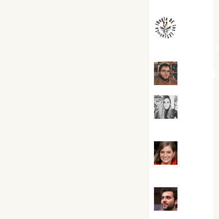
Melgarejo
jungladelaslet
Kiko Pri
Mar
Carrillo
Mari
Carmen Pérez
Maxi