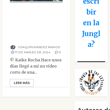
escri
Una prisión sin
bir
muros en la que los
en la
presos ni siquiera
sueñan con
Jungl
escapar
a?
JOAQUÍN RÁNDEZ RAMOS
17 DE MARZO DE 2024
0
© Kaike Rocha Hace unos
días llegó a mí un vídeo
corto de una...
LEER MÁS