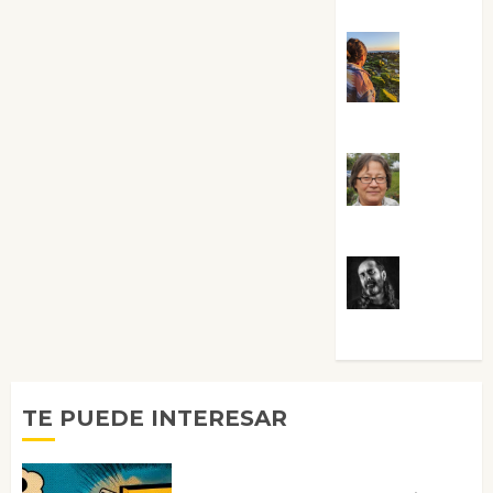
Sabela Tornes
Noa
Guardia
Rosa
Villalejos
Víctor
Morata
TE PUEDE INTERESAR