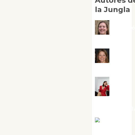
Autores d
la Jungla
Adoraci
Negre Pujol
Angie
Ballester
Aura
Metzeri
Altamirano Sol
Aurelio R.
Silvano