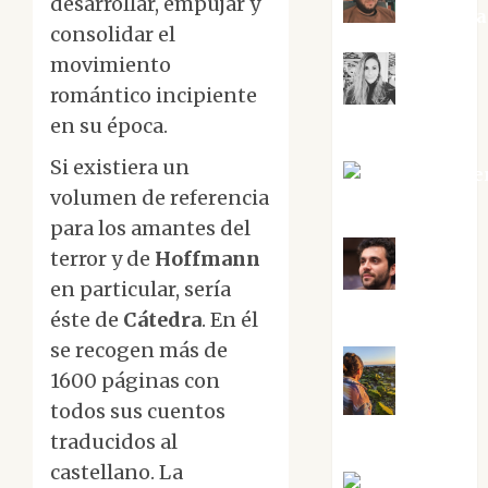
desarrollar, empujar y
Kiko Pri
consolidar el
movimiento
romántico incipiente
Mar
en su época.
Carrillo
Si existiera un
Mari Carme
volumen de referencia
Pérez
para los amantes del
terror y de
Hoffmann
Maxi
en particular, sería
Sabela Tornes
éste de
Cátedra
. En él
se recogen más de
1600 páginas con
Noa
todos sus cuentos
Guardia
traducidos al
castellano. La
Rosa