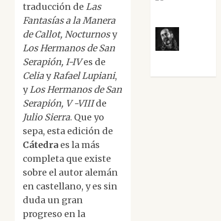
traducción de
Las
Villalejos
Fantasías a la Manera
de Callot,
Nocturnos
y
Los Hermanos de San
Víctor
Morata
Serapión, I-IV
es de
Celia
y
Rafael
Lupiani
,
y
Los Hermanos de San
Serapión, V -VIII
de
Julio Sierra
. Que yo
sepa, esta edición de
Cátedra
es la más
completa que existe
sobre el autor alemán
en castellano, y es sin
duda un gran
progreso en la