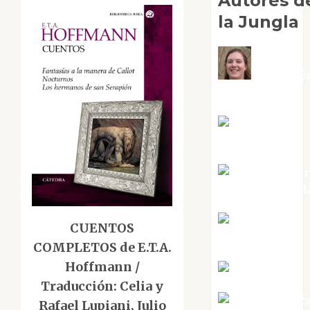
Autores d
la Jungla
Adoració
Negre Pujol
Angie
Ballester
Aura Metzer
Altamirano Sol
Aurelio R.
CUENTOS
Silvano
COMPLETOS de E.T.A.
Hoffmann /
Eva Fraile
Traducción: Celia y
Jesús Cuenc
Rafael Lupiani, Julio