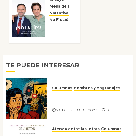
en el
bosque
Mesa de novedades
Narrativa
15 DE
No Ficción
Reseñas
JULIO DE
¡No la
2026
líes!
0
6 DE
JULIO DE
2026
0
TE PUEDE INTERESAR
Columnas
Hombres y engranajes
Ya no confiamos ni en lo que
nos gusta
26 DE JULIO DE 2026
0
Atenea entre las letras
Columnas