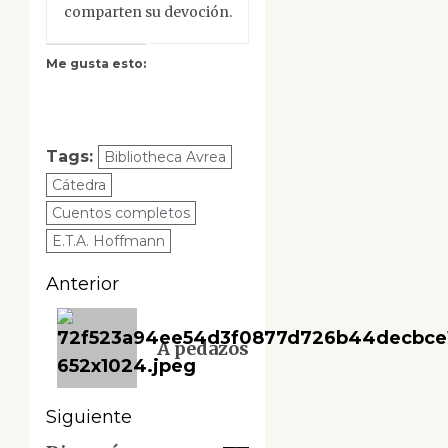
comparten su devoción.
Me gusta esto:
Tags:
Bibliotheca Avrea
Cátedra
Cuentos completos
E.T.A. Hoffmann
Navegación
Anterior
de
Entrada
A pedazos
anterior:
entradas
Siguiente