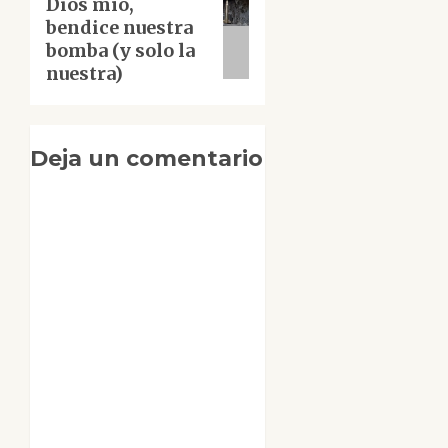
Dios mío,
Siguiente
bendice nuestra
entrada:
bomba (y solo la
nuestra)
Deja un comentario