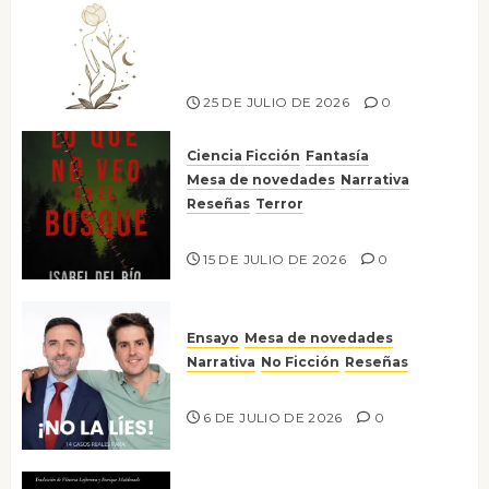
Versos y relatos de libertad: el
canto a la conciencia de la
escritora peruana Sol del
Risco
25 DE JULIO DE 2026
0
Ciencia Ficción
Fantasía
Mesa de novedades
Narrativa
Reseñas
Terror
Lo que no veo en el bosque
15 DE JULIO DE 2026
0
Ensayo
Mesa de novedades
Narrativa
No Ficción
Reseñas
¡No la líes!
6 DE JULIO DE 2026
0