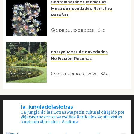
Contemporánea
Memorias
Mesa de novedades
Narrativa
Reseñas
Tienes que mirar
2 DE JULIO DE 2026
0
Ensayo
Mesa de novedades
No Ficción
Reseñas
Jardines íntimos
30 DE JUNIO DE 2026
0
la_jungladelasletras
La Jungla de las Letras Magacín cultural dirigido por
@jacastroescritor #reseñas #artículos #entrevistas
#opinión #literatura #cultura