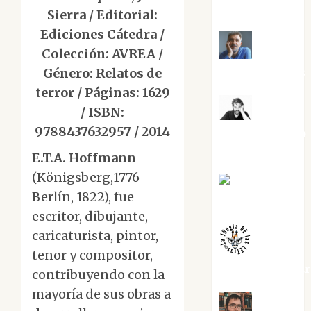
Torres
Sierra / Editorial:
Ediciones Cátedra /
Colección: AVREA /
Joaquín
Rández Ramos
Género: Relatos de
terror / Páginas: 1629
/ ISBN:
José
9788437632957 / 2014
Antonio Castro
Cebrián
E.T.A. Hoffmann
(Königsberg,1776 –
Juanjo
Berlín, 1822), fue
Melgarejo
escritor, dibujante,
caricaturista, pintor,
tenor y compositor,
jungladelaslet
contribuyendo con la
mayoría de sus obras a