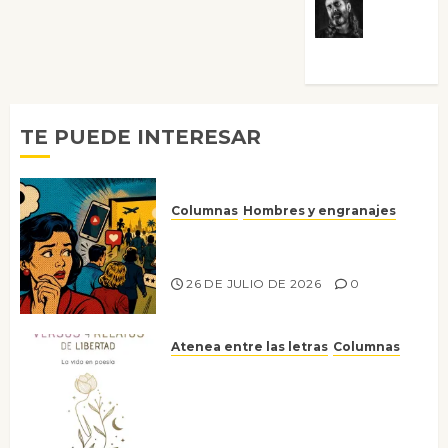
Víctor
Morata
TE PUEDE INTERESAR
Columnas
Hombres y engranajes
Ya no confiamos ni en lo que
nos gusta
26 DE JULIO DE 2026
0
Atenea entre las letras
Columnas
Versos y relatos de libertad: el
canto a la conciencia de la
escritora peruana Sol del
Risco