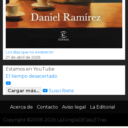
Los días que no existieron
27 de abril de 2026
Estamos en YouTube
El tiempo desacertado
Cargar más...
Suscríbete
Acerca de
Contacto
Aviso legal
La Editorial
Copyright ©2009-2026 LaJUnglaDElasLETras