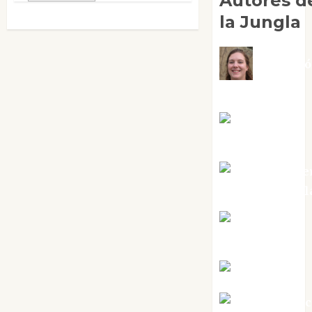
Autores d
la Jungla
Adoraci
Negre Pujol
Angie
Ballester
Aura Metze
Altamirano Sol
Aurelio R.
Silvano
Eva Fraile
Jesús Cuen