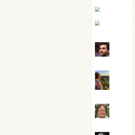
Mar Carrill
Mari Carm
Pérez
Maxi
Sabela Tornes
Noa
Guardia
Rosa
Villalejos