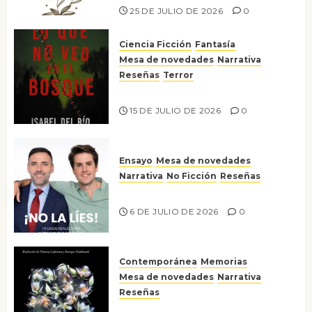
25 DE JULIO DE 2026
0
Ciencia Ficción
Fantasía
Mesa de novedades
Narrativa
Reseñas
Terror
Lo que no veo en el bosque
15 DE JULIO DE 2026
0
Ensayo
Mesa de novedades
Narrativa
No Ficción
Reseñas
¡No la líes!
6 DE JULIO DE 2026
0
Contemporánea
Memorias
Mesa de novedades
Narrativa
Reseñas
Tienes que mirar