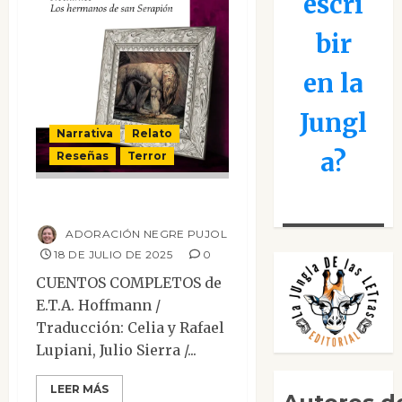
escri
bir
en la
Jungl
Narrativa
Relato
a?
Reseñas
Terror
Cuentos completos
ADORACIÓN NEGRE PUJOL
18 DE JULIO DE 2025
0
CUENTOS COMPLETOS de
E.T.A. Hoffmann /
Traducción: Celia y Rafael
Lupiani, Julio Sierra /...
LEER MÁS