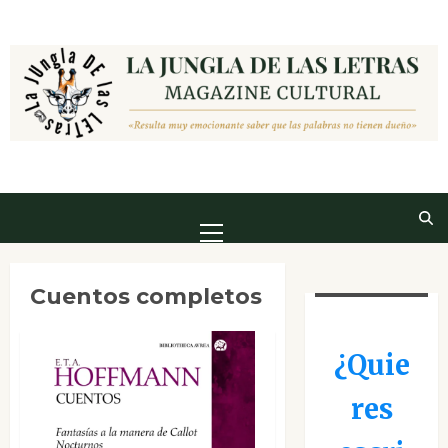
Saltar
al
contenido
Menú
principal
Cuentos completos
¿Quie
res