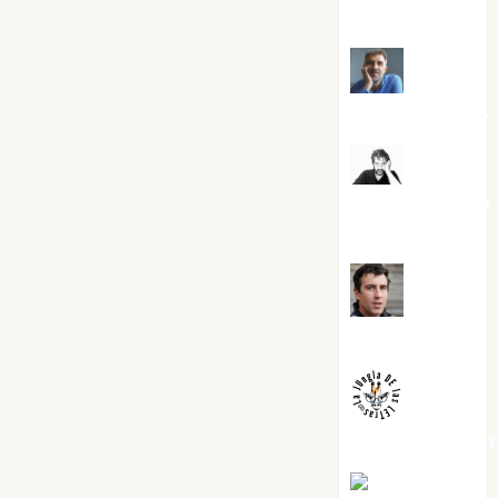
Torres
Joaquín
Rández Ramos
José
Antonio Castro
Cebrián
Juanjo
Melgarejo
jungladelaslet
Kiko Prian