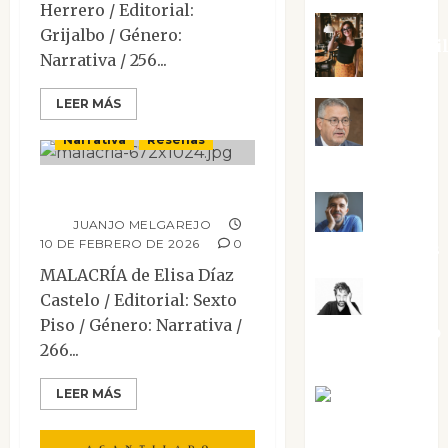
Herrero / Editorial:
Grijalbo / Género:
Eva Frai
Narrativa / 256...
Contemporánea
LEER MÁS
Mesa de novedades
Jesús
Narrativa
Reseñas
Cuenca Torres
Malacría
Joaquín
JUANJO MELGAREJO
10 DE FEBRERO DE 2026
0
Rández Ramos
MALACRÍA de Elisa Díaz
José
Castelo / Editorial: Sexto
Piso / Género: Narrativa /
Antonio Castro
266...
Cebrián
LEER MÁS
Juanjo
Melgarejo