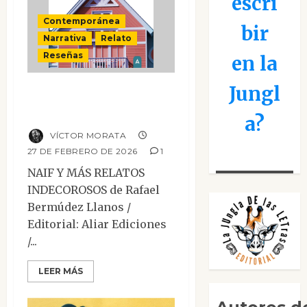
escri
Contemporánea
bir
Narrativa
Relato
Reseñas
en la
Jungl
Naíf y más relatos
indecorosos
a?
VÍCTOR MORATA
27 DE FEBRERO DE 2026
1
NAIF Y MÁS RELATOS
INDECOROSOS de Rafael
Bermúdez Llanos /
Editorial: Aliar Ediciones
/...
LEER MÁS