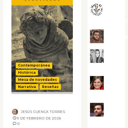
jungladelaslet
Kiko Pri
Mar
Contemporánea
Carrillo
Histórica
Mesa de novedades
Mari
Narrativa
Reseñas
Carmen Pérez
Mamuk
Maxi
JESÚS CUENCA TORRES
9 DE FEBRERO DE 2026
Sabela Tornes
0