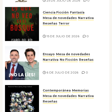
25 DE JULIO DE 2026
0
Ciencia Ficción
Fantasía
Mesa de novedades
Narrativa
Reseñas
Terror
Lo que no veo en el bosque
15 DE JULIO DE 2026
0
Ensayo
Mesa de novedades
Narrativa
No Ficción
Reseñas
¡No la líes!
6 DE JULIO DE 2026
0
Contemporánea
Memorias
Mesa de novedades
Narrativa
Reseñas
Tienes que mirar