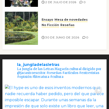
2 DE JULIO DE 2026
0
Ensayo
Mesa de novedades
No Ficción
Reseñas
Jardines íntimos
30 DE JUNIO DE 2026
0
la_jungladelasletras
La Jungla de las Letras Magacín cultural dirigido por
@jacastroescritor #reseñas #artículos #entrevistas
#opinión #literatura #cultura