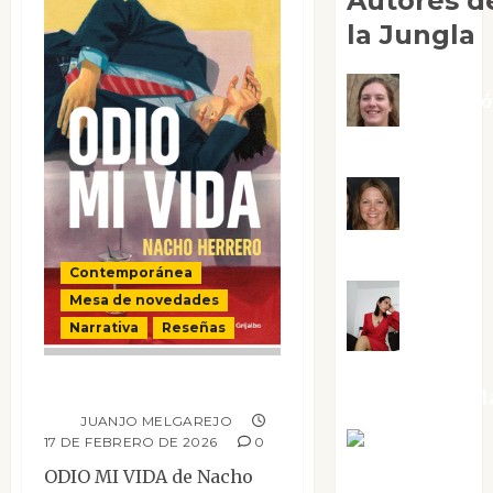
Autores d
la Jungla
Adoraci
Negre Pujol
Angie
Ballester
Contemporánea
Mesa de novedades
Aura
Narrativa
Reseñas
Metzeri
Odio mi vida
Altamirano Sol
JUANJO MELGAREJO
Aurelio R.
17 DE FEBRERO DE 2026
0
Silvano
ODIO MI VIDA de Nacho