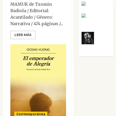
MAMUK de Txomin
Noa Guardi
Badiola / Editorial:
Rosa
Acantilado / Género:
Narrativa / 474 páginas /...
Villalejos
LEER MÁS
Víctor
Morata
Contemporánea