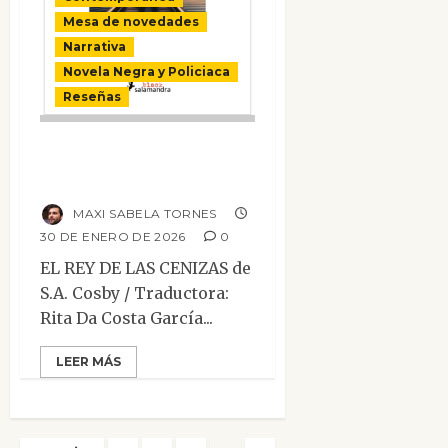
Mesa de novedades
Narrativa
Novela Negra y Policiaca
Reseñas
El rey de las
cenizas
MAXI SABELA TORNES
30 DE ENERO DE 2026
0
EL REY DE LAS CENIZAS de
S.A. Cosby / Traductora:
Rita Da Costa García...
LEER MÁS