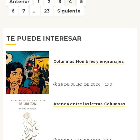
Paginación
Anterior
1
2
3
4
5
de
6
7
…
23
Siguiente
entradas
TE PUEDE INTERESAR
Columnas
Hombres y engranajes
Ya no confiamos ni en lo que
nos gusta
26 DE JULIO DE 2026
0
Atenea entre las letras
Columnas
Versos y relatos de libertad: el
canto a la conciencia de la
escritora peruana Sol del
Risco