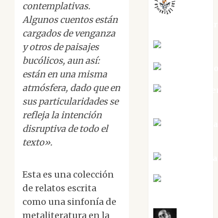
contemplativas.
Algunos cuentos están
jungladelaslet
cargados de venganza
Kiko Prian
y otros de paisajes
bucólicos, aun así:
Mar Carrill
están en una misma
atmósfera, dado que en
Mari Carme
sus particularidades se
Pérez
refleja la intención
Maxi Sabel
disruptiva de todo el
Tornes
texto».
Noa Guardia
Esta es una colección
Rosa
de relatos escrita
Villalejos
como una sinfonía de
metaliteratura en la