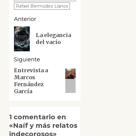
Rafael Bermúdez Llanos
Navegación
Anterior
de
Entrada
La elegancia
anterior:
entradas
del vacío
Siguiente
Entrevista a
Siguiente
Marcos
entrada:
Fernández
García
1 comentario en
«
Naíf y más relatos
indecorosos
»