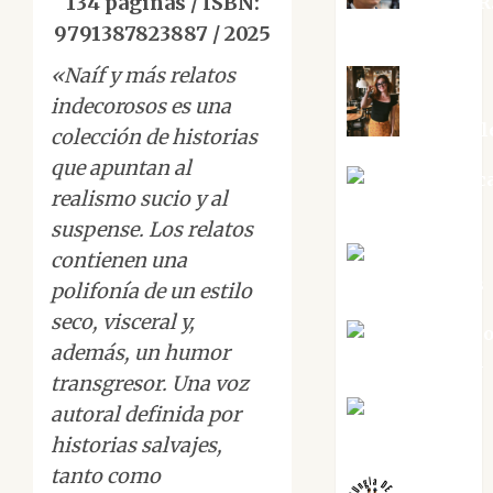
134 páginas / ISBN:
Aurelio R
Silvano
9791387823887 / 2025
«Naíf y más relatos
indecorosos es una
Eva Frail
colección de historias
que apuntan al
Jesús Cuenc
realismo sucio y al
Torres
suspense. Los relatos
Joaquín
contienen una
Rández Ramos
polifonía de un estilo
seco, visceral y,
José Antoni
además, un humor
Castro Cebrián
transgresor. Una voz
Juanjo
autoral definida por
Melgarejo
historias salvajes,
tanto como