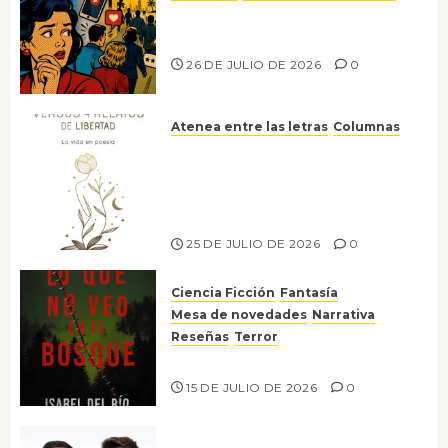
Ya no confiamos ni en lo que
nos gusta
26 DE JULIO DE 2026
0
Atenea entre las letras
Columnas
Versos y relatos de libertad: el
canto a la conciencia de la
escritora peruana Sol del
Risco
25 DE JULIO DE 2026
0
Ciencia Ficción
Fantasía
Mesa de novedades
Narrativa
Reseñas
Terror
Lo que no veo en el bosque
15 DE JULIO DE 2026
0