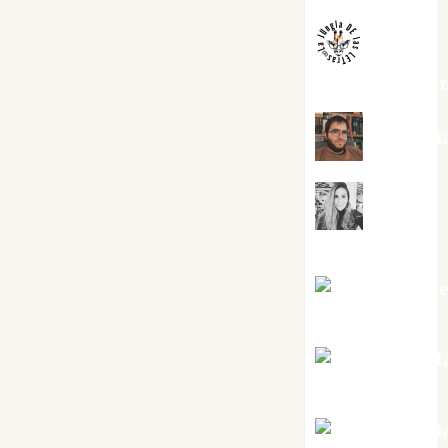
jungladelaslet
Kiko Pri
Mar
Carrillo
Mari Carm
Pérez
Maxi Sabel
Tornes
Noa Guardi