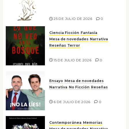
escritora peruana Sol del
Risco
25 DE JULIO DE 2026
0
Ciencia Ficción
Fantasía
Mesa de novedades
Narrativa
Reseñas
Terror
Lo que no veo en el bosque
15 DE JULIO DE 2026
0
Ensayo
Mesa de novedades
Narrativa
No Ficción
Reseñas
¡No la líes!
6 DE JULIO DE 2026
0
Contemporánea
Memorias
Mesa de novedades
Narrativa