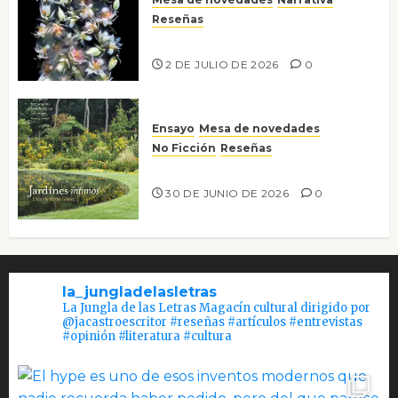
Reseñas
Tienes que mirar
2 DE JULIO DE 2026
0
Ensayo
Mesa de novedades
No Ficción
Reseñas
Jardines íntimos
30 DE JUNIO DE 2026
0
la_jungladelasletras
La Jungla de las Letras Magacín cultural dirigido por
@jacastroescritor #reseñas #artículos #entrevistas
#opinión #literatura #cultura