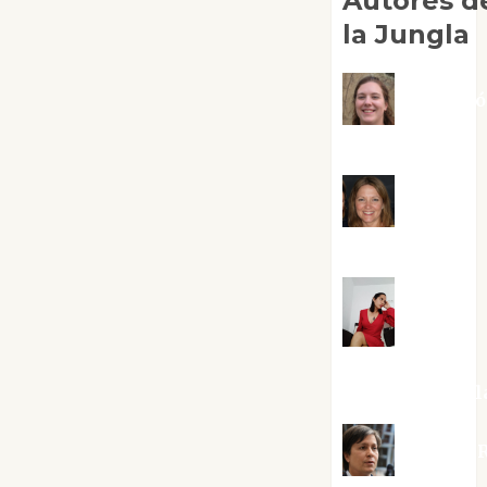
Autores d
la Jungla
Adoraci
Negre Pujol
Angie
Ballester
Aura
Metzeri
Altamirano Sol
Aurelio R