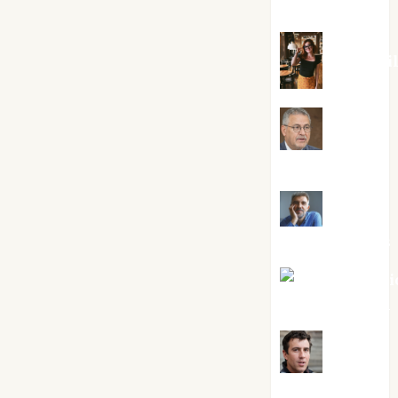
Silvano
Eva Frai
Jesús
Cuenca Torres
Joaquín
Rández Ramos
José Antoni
Castro Cebrián
Juanjo
Melgarejo