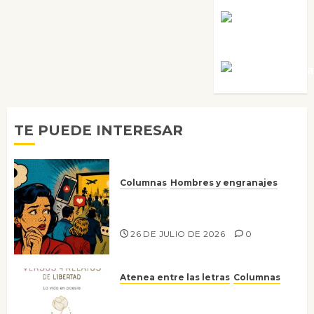
Rosa
Villalejos
Víctor Mora
TE PUEDE INTERESAR
Columnas
Hombres y engranajes
Ya no confiamos ni en lo que
nos gusta
26 DE JULIO DE 2026
0
Atenea entre las letras
Columnas
Versos y relatos de libertad: el
canto a la conciencia de la