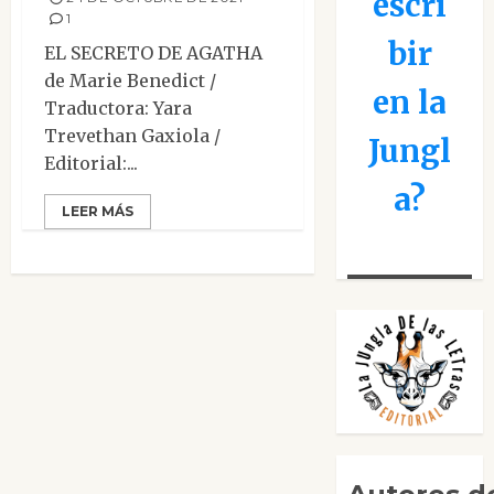
escri
1
bir
EL SECRETO DE AGATHA
de Marie Benedict /
en la
Traductora: Yara
Trevethan Gaxiola /
Jungl
Editorial:...
a?
LEER MÁS