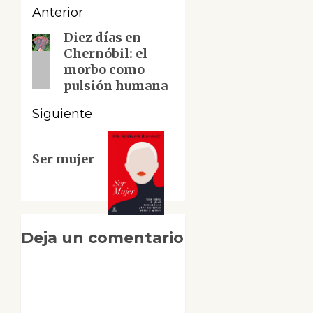
Navegación
Anterior
de
Diez días en
Entrada
Chernóbil: el
anterior:
entradas
morbo como
pulsión humana
Siguiente
Siguiente
Ser mujer
entrada:
Deja un comentario