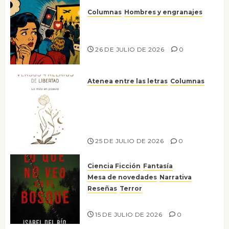
Columnas
Hombres y engranajes
Ya no confiamos ni en lo que
nos gusta
26 DE JULIO DE 2026
0
Atenea entre las letras
Columnas
Versos y relatos de libertad: el
canto a la conciencia de la
escritora peruana Sol del
Risco
25 DE JULIO DE 2026
0
Ciencia Ficción
Fantasía
Mesa de novedades
Narrativa
Reseñas
Terror
Lo que no veo en el bosque
15 DE JULIO DE 2026
0