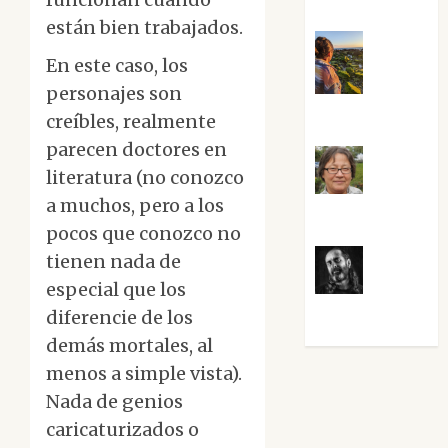
están bien trabajados.
En este caso, los
Noa
personajes son
Guardia
creíbles, realmente
parecen doctores en
literatura (no conozco
Rosa
a muchos, pero a los
Villalejos
pocos que conozco no
tienen nada de
especial que los
Víctor
Morata
diferencie de los
demás mortales, al
menos a simple vista).
Nada de genios
caricaturizados o