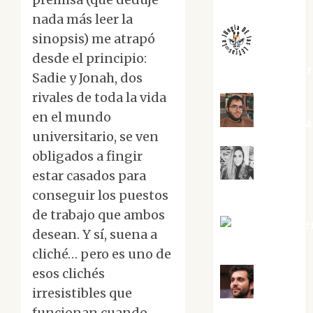
nada más leer la
sinopsis) me atrapó
desde el principio:
jungladelaslet
Sadie y Jonah, dos
rivales de toda la vida
en el mundo
Kiko Pri
universitario, se ven
obligados a fingir
estar casados para
Mar
Carrillo
conseguir los puestos
de trabajo que ambos
Mari Carme
desean. Y sí, suena a
Pérez
cliché… pero es uno de
esos clichés
irresistibles que
Maxi
Sabela Tornes
funcionan cuando