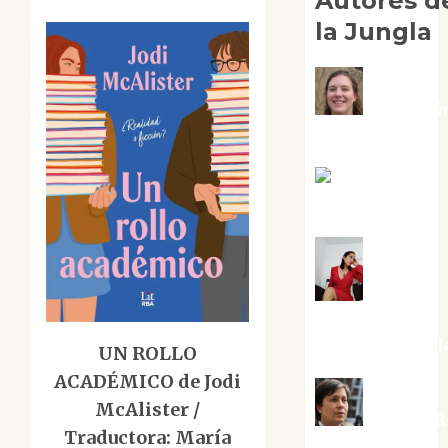
Autores d
la Jungla
Adoració
Negre Pujol
Angie
Ballester
Aura
Metzeri
Altamirano Sol
UN ROLLO
ACADÉMICO de Jodi
McAlister /
Aurelio R
Traductora: María
Silvano