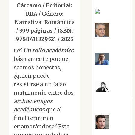
Cárcamo / Editorial:
Eva Fraile
RBA / Género:
Narrativa. Romántica
/ 399 páginas / ISBN:
Jesús
9788411329521 / 2025
Cuenca Torres
Leí
Un rollo académico
básicamente porque,
Joaquín
seamos honestas,
Rández Ramos
¿quién puede
resistirse a un falso
José
matrimonio entre dos
Antonio Castro
archienemigos
Cebrián
académicos
que al
final terminan
enamorándose? Esta
Juanjo
premisa (que deduje
Melgarejo