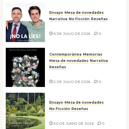
Ensayo
Mesa de novedades
Narrativa
No Ficción
Reseñas
¡No la líes!
6 DE JULIO DE 2026
0
Contemporánea
Memorias
Mesa de novedades
Narrativa
Reseñas
Tienes que mirar
2 DE JULIO DE 2026
0
Ensayo
Mesa de novedades
No Ficción
Reseñas
Jardines íntimos
30 DE JUNIO DE 2026
0