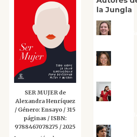
Autores d
la Jungla
Adoració
Negre Pujol
Angie
Ballester
SER MUJER de
Aura
Alexandra Henríquez
Metzeri
/ Género: Ensayo / 315
Altamirano Sol
páginas / ISBN:
9788467078275 / 2025