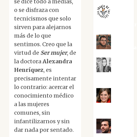
se dice todo a medias,
o se disfraza con
tecnicismos que solo
jungladelaslet
sirven para alejarnos
más de lo que
sentimos. Creo que la
Kiko Pri
virtud de
Ser mujer
, de
la doctora
Alexandra
Henríquez
, es
Mar
Carrillo
precisamente intentar
lo contrario: acercar el
conocimiento médico
Mari
a las mujeres
Carmen Pérez
comunes, sin
infantilizarnos y sin
dar nada por sentado.
Maxi