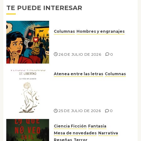
0
TE PUEDE INTERESAR
Columnas
Hombres y engranajes
Ya no confiamos ni en lo que
nos gusta
26 DE JULIO DE 2026
0
Atenea entre las letras
Columnas
Versos y relatos de libertad: el
canto a la conciencia de la
escritora peruana Sol del
Risco
25 DE JULIO DE 2026
0
Ciencia Ficción
Fantasía
Mesa de novedades
Narrativa
Reseñas
Terror