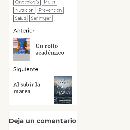
Ginecología
Mujer
Nutrición
Prevención
Salud
Ser mujer
Navegación
Anterior
de
Entrada
Un rollo
anterior:
entradas
académico
Siguiente
Siguiente
Al subir la
entrada:
marea
Deja un comentario