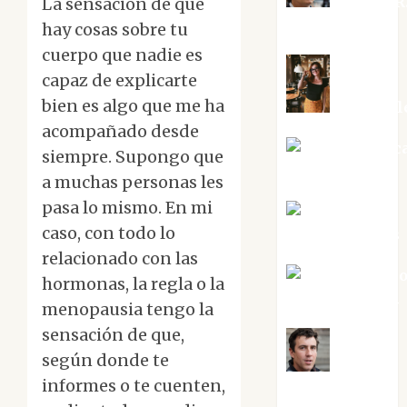
Aurelio R
La sensación de que
Silvano
hay cosas sobre tu
cuerpo que nadie es
capaz de explicarte
bien es algo que me ha
Eva Frail
acompañado desde
Jesús Cuenc
siempre. Supongo que
Torres
a muchas personas les
pasa lo mismo. En mi
Joaquín
caso, con todo lo
Rández Ramos
relacionado con las
José Antoni
hormonas, la regla o la
Castro Cebrián
menopausia tengo la
sensación de que,
según donde te
Juanjo
informes o te cuenten,
Melgarejo