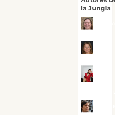
Autores d
la Jungla
Adoraci
Negre Pujol
Angie
Ballester
Aura
Metzeri
Altamirano Sol
Aurelio R