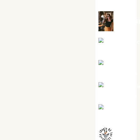
Silvano
Eva Frai
Jesús Cuen
Torres
Joaquín
Rández Ramos
José Antoni
Castro Cebrián
Juanjo
Melgarejo