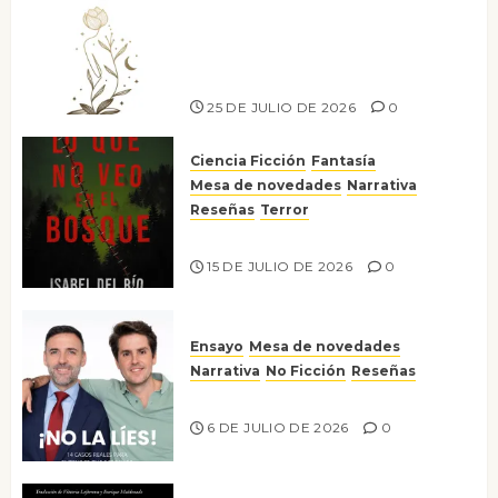
Versos y relatos de libertad: el
canto a la conciencia de la
escritora peruana Sol del
Risco
25 DE JULIO DE 2026
0
Ciencia Ficción
Fantasía
Mesa de novedades
Narrativa
Reseñas
Terror
Lo que no veo en el bosque
15 DE JULIO DE 2026
0
Ensayo
Mesa de novedades
Narrativa
No Ficción
Reseñas
¡No la líes!
6 DE JULIO DE 2026
0