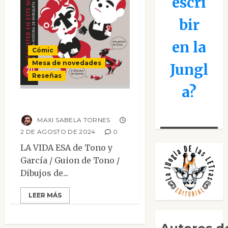
escri
bir
en la
Cómic
Mesa de novedades
Jungl
Reseñas
a?
La vida esa
MAXI SABELA TORNES
2 DE AGOSTO DE 2024
0
LA VIDA ESA de Tono y
García / Guion de Tono /
Dibujos de...
LEER MÁS