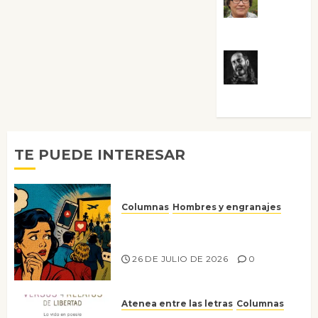
Rosa
Villalejos
Víctor
Morata
TE PUEDE INTERESAR
Columnas
Hombres y engranajes
Ya no confiamos ni en lo que
nos gusta
26 DE JULIO DE 2026
0
Atenea entre las letras
Columnas