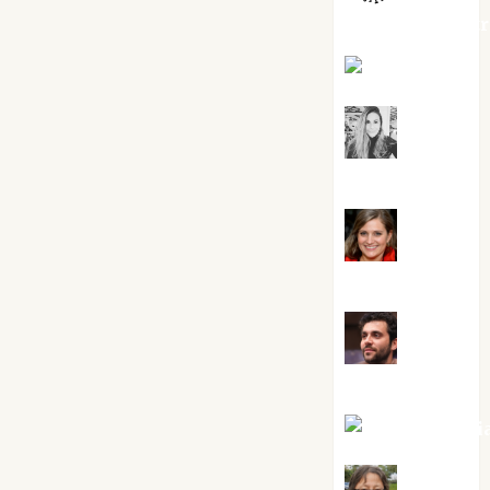
jungladelaslet
Kiko Prian
Mar
Carrillo
Mari
Carmen Pérez
Maxi
Sabela Tornes
Noa Guardi