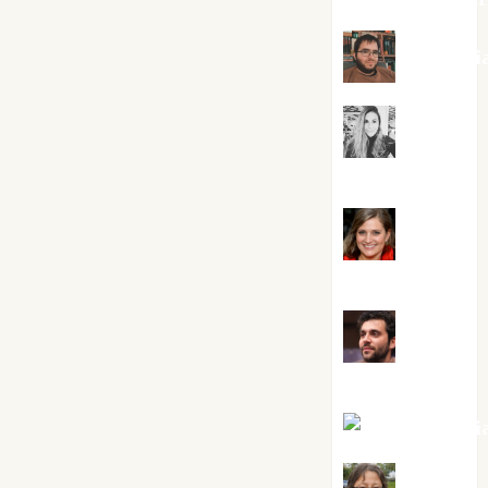
Kiko Pri
Mar
Carrillo
Mari
Carmen Pérez
Maxi
Sabela Tornes
Noa Guardi