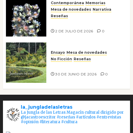
Contemporánea
Memorias
Mesa de novedades
Narrativa
Reseñas
Tienes que mirar
2 DE JULIO DE 2026
0
Ensayo
Mesa de novedades
No Ficción
Reseñas
Jardines íntimos
30 DE JUNIO DE 2026
0
la_jungladelasletras
La Jungla de las Letras Magacín cultural dirigido por
@jacastroescritor #reseñas #artículos #entrevistas
#opinión #literatura #cultura