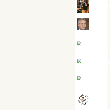
Eva Frai
Jesús
Cuenca Torres
Joaquín
Rández Ramos
José Antoni
Castro Cebrián
Juanjo
Melgarejo
jungladelaslet