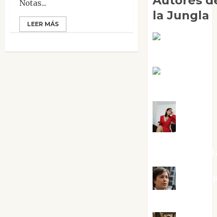
Autores d
Notas...
la Jungla
LEER MÁS
Adoración
Negre Pujol
Angie
Ballester
Aura
Metzeri
Altamirano Sol
Aurelio R
Silvano