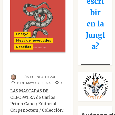
escri
bir
en la
Jungl
Ensayo
Mesa de novedades
a?
Reseñas
Las máscaras de
Cleopatra
JESÚS CUENCA TORRES
28 DE MAYO DE 2024
0
LAS MÁSCARAS DE
CLEOPATRA de Carlos
Primo Cano / Editorial:
Carpenoctem / Colección: