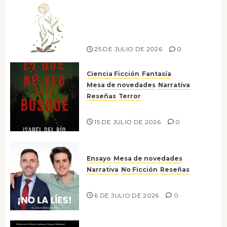
Versos y relatos de libertad: el
canto a la conciencia de la
escritora peruana Sol del
Risco
25 DE JULIO DE 2026
0
Ciencia Ficción
Fantasía
Mesa de novedades
Narrativa
Reseñas
Terror
Lo que no veo en el bosque
15 DE JULIO DE 2026
0
Ensayo
Mesa de novedades
Narrativa
No Ficción
Reseñas
¡No la líes!
6 DE JULIO DE 2026
0