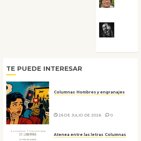
Rosa
Villalejos
Víctor
Morata
TE PUEDE INTERESAR
Columnas
Hombres y engranajes
Ya no confiamos ni en lo que
nos gusta
26 DE JULIO DE 2026
0
Atenea entre las letras
Columnas