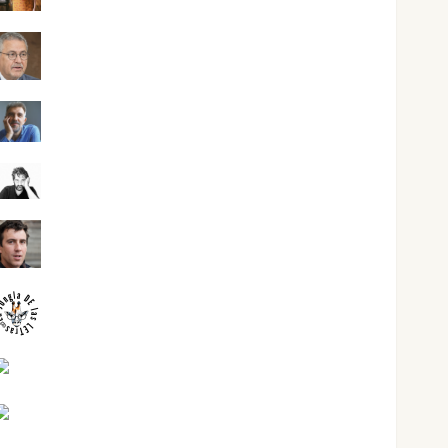
Jesús Cuenca Torres
Joaquín Rández Ramos
José Antonio Castro Cebrián
Juanjo Melgarejo
jungladelasletras
Kiko Prian
Mar Carrillo