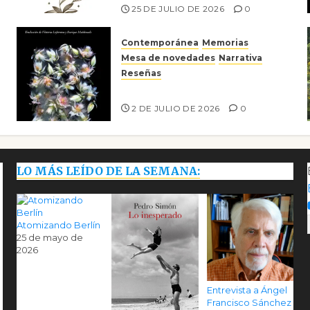
25 DE JULIO DE 2026
0
Contemporánea
Memorias
Mesa de novedades
Narrativa
Reseñas
Tienes que mirar
2 DE JULIO DE 2026
0
LO MÁS LEÍDO DE LA SEMANA:
Atomizando Berlín
25 de mayo de
2026
Entrevista a Ángel
Francisco Sánchez