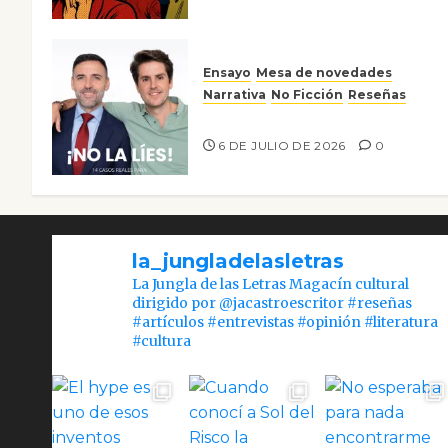
Ensayo
Mesa de novedades
Narrativa
No Ficción
Reseñas
¡No la líes!
6 DE JULIO DE 2026
0
la_jungladelasletras
La Jungla de las Letras Magacín cultural
dirigido por @jacastroescritor #reseñas
#artículos #entrevistas #opinión #literatura
#cultura