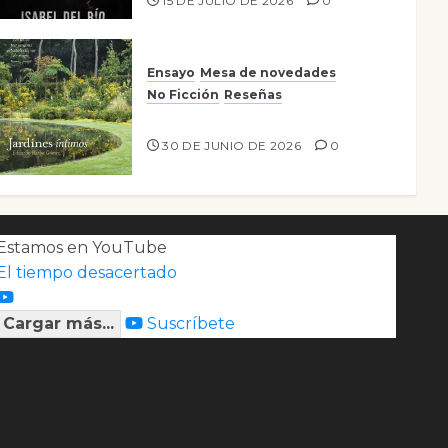
15 DE JULIO DE 2026
0
Ensayo
Mesa de novedades
No Ficción
Reseñas
Jardines íntimos
30 DE JUNIO DE 2026
0
Estamos en YouTube
El tiempo desacertado
Cargar más...
Suscríbete