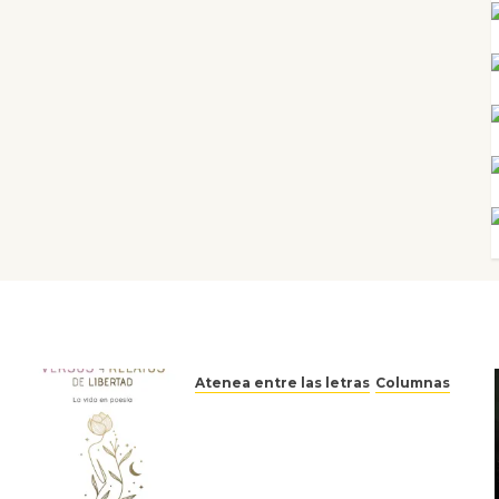
Atenea entre las letras
Columnas
Versos y relatos de libertad:
el canto a la conciencia de la
escritora peruana Sol del
Risco