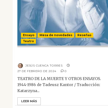
Ensayo
Mesa de novedades
Reseñas
Teatro
Teatro de la muerte y otros ensayos. 1944-
1986
JESÚS CUENCA TORRES
27 DE FEBRERO DE 2024
0
TEATRO DE LA MUERTE Y OTROS ENSAYOS.
1944-1986 de Tadeusz Kantor / Traducción:
Katarzyna...
LEER MÁS