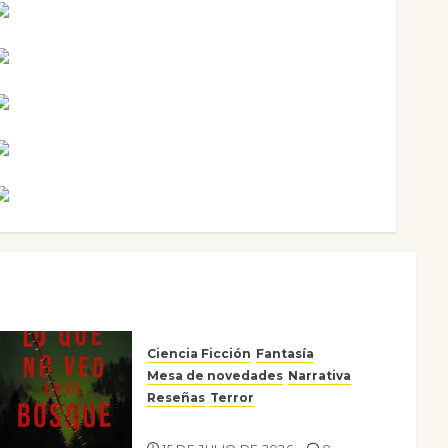
Mari Carmen Pérez
Maxi Sabela Tornes
Noa Guardia
Rosa Villalejos
Víctor Morata
Ciencia Ficción
Fantasía
Mesa de novedades
Narrativa
Reseñas
Terror
Lo que no veo en el bosque