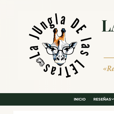
Saltar
al
contenido
INICIO
RESEÑAS