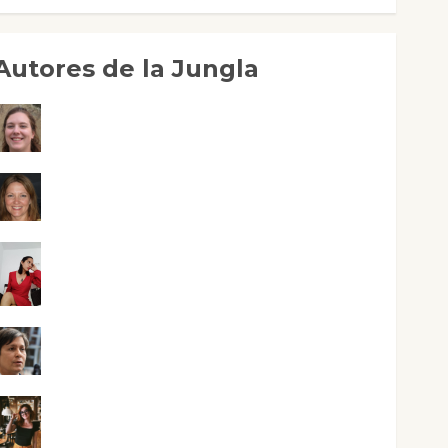
Autores de la Jungla
Adoración Negre Pujol
Angie Ballester
Aura Metzeri Altamirano Solar
Aurelio R. Silvano
Eva Fraile