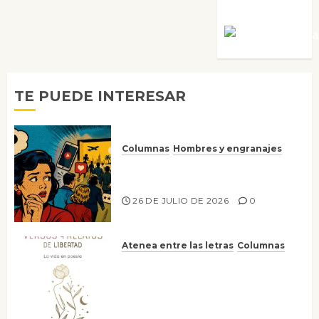
Villalejos
Víctor Mora
TE PUEDE INTERESAR
Columnas
Hombres y engranajes
Ya no confiamos ni en lo que
nos gusta
26 DE JULIO DE 2026
0
Atenea entre las letras
Columnas
Versos y relatos de libertad: el
canto a la conciencia de la
escritora peruana Sol del
Risco