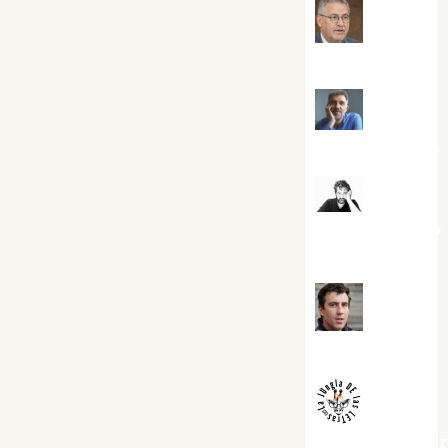
Jesús
Cuenca Torres
Joaquín
Rández Ramos
José
Antonio Castro
Cebrián
Juanjo
Melgarejo
jungladelaslet