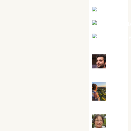
Kiko Prian
Mar Carrill
Mari Carm
Pérez
Maxi
Sabela Tornes
Noa
Guardia
Rosa