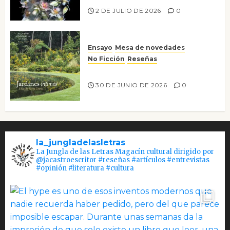
2 DE JULIO DE 2026
0
Ensayo
Mesa de novedades
No Ficción
Reseñas
Jardines íntimos
30 DE JUNIO DE 2026
0
la_jungladelasletras
La Jungla de las Letras Magacín cultural dirigido por
@jacastroescritor #reseñas #artículos #entrevistas
#opinión #literatura #cultura