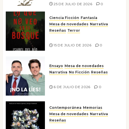
25 DE JULIO DE 2026
0
Ciencia Ficción
Fantasía
Mesa de novedades
Narrativa
Reseñas
Terror
Lo que no veo en el bosque
15 DE JULIO DE 2026
0
Ensayo
Mesa de novedades
Narrativa
No Ficción
Reseñas
¡No la líes!
6 DE JULIO DE 2026
0
Contemporánea
Memorias
Mesa de novedades
Narrativa
Reseñas
Tienes que mirar