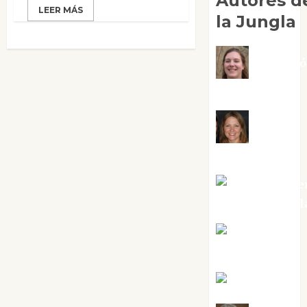
Autores d
LEER MÁS
la Jungla
Adoraci
Negre Pujol
Angie
Ballester
Aura Metze
Altamirano Sol
Aurelio R.
Silvano
Eva Fraile