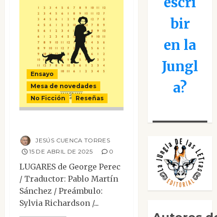
escri
bir
en la
Jungl
Ensayo
a?
Mesa de novedades
No Ficción
Reseñas
Lugares
JESÚS CUENCA TORRES
15 DE ABRIL DE 2025
0
LUGARES de George Perec
/ Traductor: Pablo Martín
Sánchez / Preámbulo:
Sylvia Richardson /...