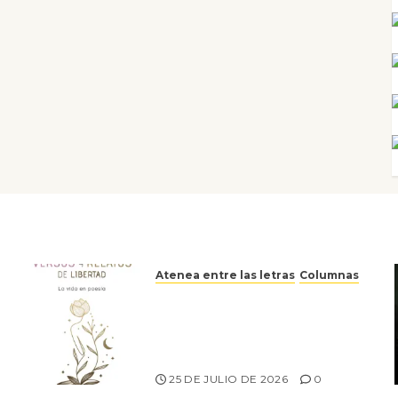
Atenea entre las letras
Columnas
Versos y relatos de libertad:
el canto a la conciencia de la
escritora peruana Sol del
Risco
25 DE JULIO DE 2026
0