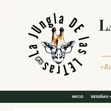
Saltar
al
contenido
INICIO
RESEÑAS