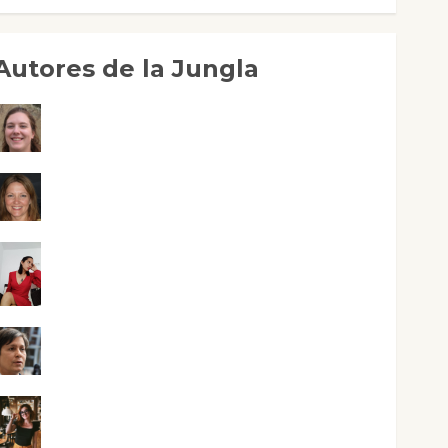
Autores de la Jungla
Adoración Negre Pujol
Angie Ballester
Aura Metzeri Altamirano Solar
Aurelio R. Silvano
Eva Fraile