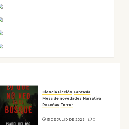
Maxi Sabela Tornes
Noa Guardia
Rosa Villalejos
Víctor Morata
Ciencia Ficción
Fantasía
Mesa de novedades
Narrativa
Reseñas
Terror
Lo que no veo en el bosque
15 DE JULIO DE 2026
0