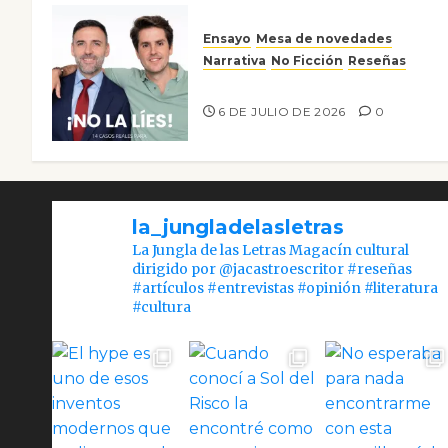
Ensayo
Mesa de novedades
Narrativa
No Ficción
Reseñas
¡No la líes!
6 DE JULIO DE 2026
0
la_jungladelasletras
La Jungla de las Letras Magacín cultural
dirigido por @jacastroescritor #reseñas
#artículos #entrevistas #opinión #literatura
#cultura