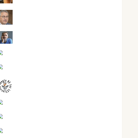
Jesús Cuenca Torres
Joaquín Rández Ramos
José Antonio Castro Cebrián
Juanjo Melgarejo
jungladelasletras
Kiko Prian
Mar Carrillo
Mari Carmen Pérez