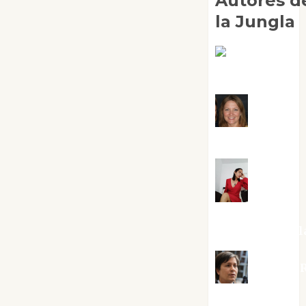
Autores d
la Jungla
Adoración
Negre Pujol
Angie
Ballester
Aura
Metzeri
Altamirano Sol
Aurelio R
Silvano