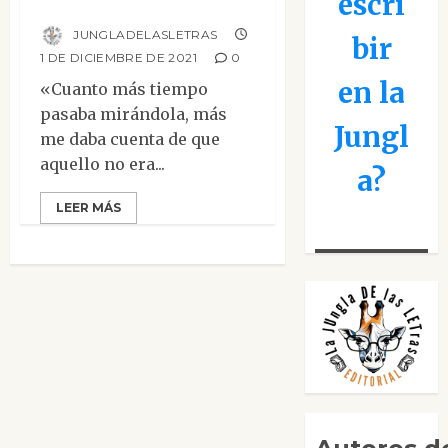
escri
Madison Claytor
JUNGLADELASLETRAS
bir
1 DE DICIEMBRE DE 2021
0
en la
«Cuanto más tiempo
pasaba mirándola, más
Jungl
me daba cuenta de que
aquello no era...
a?
LEER MÁS