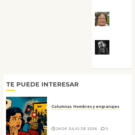
Guardia
Rosa
Villalejos
Víctor
Morata
TE PUEDE INTERESAR
Columnas
Hombres y engranajes
Ya no confiamos ni en lo que
nos gusta
26 DE JULIO DE 2026
0