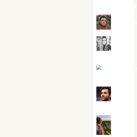
jungladelaslet
Kiko Pri
Mar
Carrillo
Mari Carm
Pérez
Maxi
Sabela Tornes
Noa