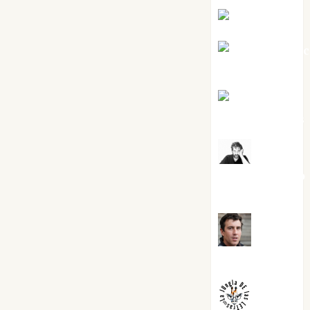
Eva Fraile
Jesús Cuen
Torres
Joaquín
Rández Ramos
José
Antonio Castro
Cebrián
Juanjo
Melgarejo