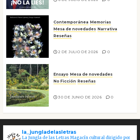
Contemporánea
Memorias
Mesa de novedades
Narrativa
Reseñas
Tienes que mirar
2 DE JULIO DE 2026
0
Ensayo
Mesa de novedades
No Ficción
Reseñas
Jardines íntimos
30 DE JUNIO DE 2026
0
la_jungladelasletras
La Jungla de las Letras Magacín cultural dirigido por