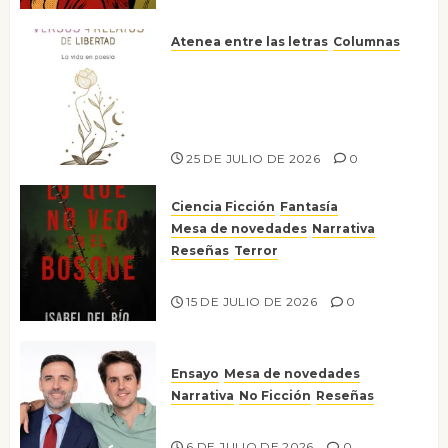
Atenea entre las letras
Columnas
Versos y relatos de libertad: el
canto a la conciencia de la
escritora peruana Sol del
Risco
25 DE JULIO DE 2026
0
Ciencia Ficción
Fantasía
Mesa de novedades
Narrativa
Reseñas
Terror
Lo que no veo en el bosque
15 DE JULIO DE 2026
0
Ensayo
Mesa de novedades
Narrativa
No Ficción
Reseñas
¡No la líes!
6 DE JULIO DE 2026
0