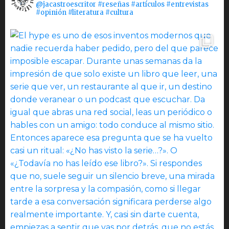
@jacastroescritor #reseñas #artículos #entrevistas
#opinión #literatura #cultura