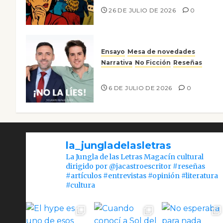
26 DE JULIO DE 2026
0
Ensayo
Mesa de novedades
Narrativa
No Ficción
Reseñas
¡No la líes!
6 DE JULIO DE 2026
0
la_jungladelasletras
La Jungla de las Letras Magacín cultural
dirigido por @jacastroescritor #reseñas
#artículos #entrevistas #opinión #literatura
#cultura