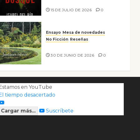
Lo que no veo en el bosque
15 DE JULIO DE 2026
0
Ensayo
Mesa de novedades
No Ficción
Reseñas
Jardines íntimos
30 DE JUNIO DE 2026
0
Estamos en YouTube
El tiempo desacertado
Cargar más...
Suscríbete