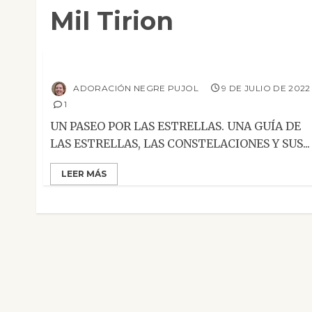
Mil Tirion
Ensayo
Reseñas
Un paseo por las estrellas
ADORACIÓN NEGRE PUJOL
9 DE JULIO DE 2022
1
UN PASEO POR LAS ESTRELLAS. UNA GUÍA DE
LAS ESTRELLAS, LAS CONSTELACIONES Y SUS...
LEER MÁS