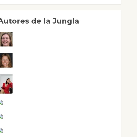
Autores de la Jungla
Adoración Negre Pujol
Angie Ballester
Aura Metzeri Altamirano Solar
Aurelio R. Silvano
Eva Fraile
Jesús Cuenca Torres