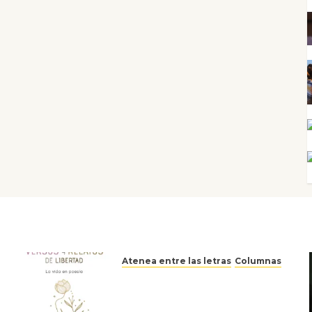
Atenea entre las letras
Columnas
Versos y relatos de libertad:
el canto a la conciencia de la
escritora peruana Sol del