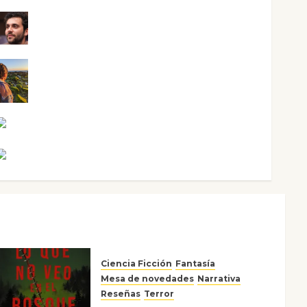
Maxi Sabela Tornes
Noa Guardia
Rosa Villalejos
Víctor Morata
Ciencia Ficción
Fantasía
Mesa de novedades
Narrativa
Reseñas
Terror