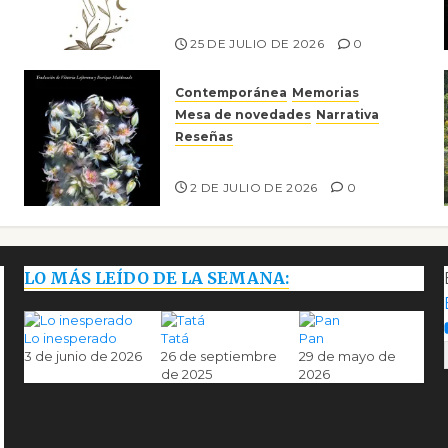
Risco
25 DE JULIO DE 2026
0
Contemporánea
Memorias
Mesa de novedades
Narrativa
Reseñas
Tienes que mirar
2 DE JULIO DE 2026
0
LO MÁS LEÍDO DE LA SEMANA:
Lo inesperado
Tatá
Pan
3 de junio de 2026
26 de septiembre
29 de mayo de
de 2025
2026