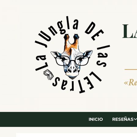
Saltar
al
contenido
INICIO
RESEÑAS