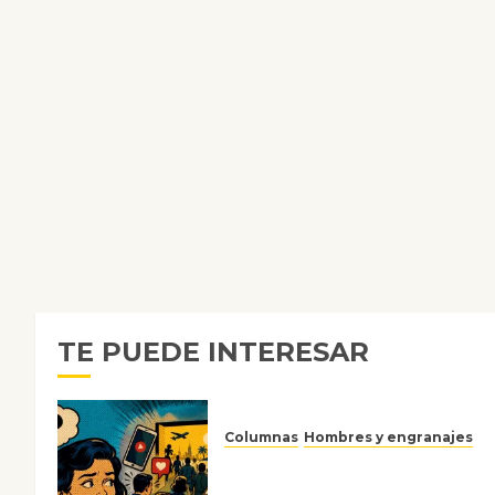
TE PUEDE INTERESAR
Columnas
Hombres y engranajes
Ya no confiamos ni en lo que
nos gusta