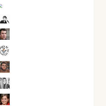
Joaquín Rández Ramos
José Antonio Castro Cebrián
Juanjo Melgarejo
jungladelasletras
Kiko Prian
Mar Carrillo
Mari Carmen Pérez