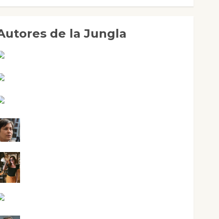
Autores de la Jungla
Adoración Negre Pujol
Angie Ballester
Aura Metzeri Altamirano Solar
Aurelio R. Silvano
Eva Fraile
Jesús Cuenca Torres