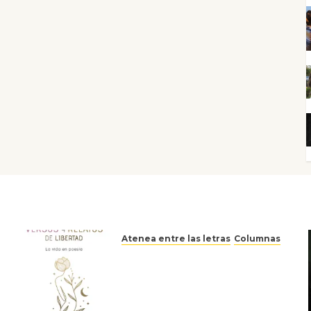
Atenea entre las letras
Columnas
Versos y relatos de libertad:
el canto a la conciencia de la
escritora peruana Sol del
Risco