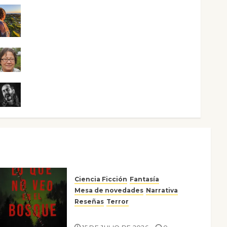
Noa Guardia
Rosa Villalejos
Víctor Morata
Ciencia Ficción
Fantasía
Mesa de novedades
Narrativa
Reseñas
Terror
Lo que no veo en el bosque