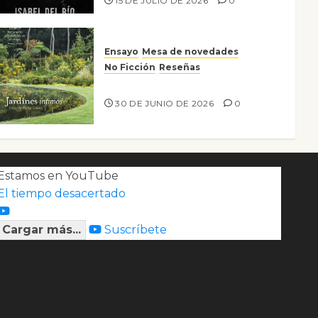
15 DE JULIO DE 2026
0
Ensayo
Mesa de novedades
No Ficción
Reseñas
Jardines íntimos
30 DE JUNIO DE 2026
0
Estamos en YouTube
El tiempo desacertado
Cargar más...
Suscríbete