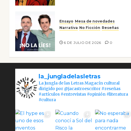
Ensayo
Mesa de novedades
Narrativa
No Ficción
Reseñas
¡No la líes!
6 DE JULIO DE 2026
0
la_jungladelasletras
La Jungla de las Letras Magacín cultural
dirigido por @jacastroescritor #reseñas
#artículos #entrevistas #opinión #literatura
#cultura