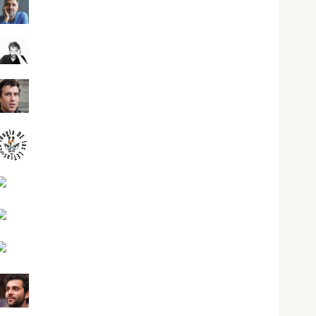
Joaquín Rández Ramos
José Antonio Castro Cebrián
Juanjo Melgarejo
jungladelasletras
Kiko Prian
Mar Carrillo
Mari Carmen Pérez
Maxi Sabela Tornes