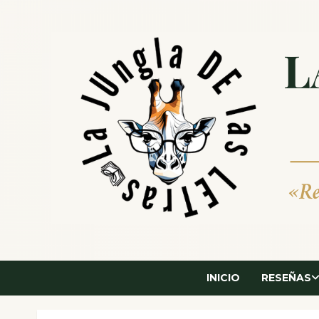
Saltar
al
contenido
INICIO
RESEÑAS