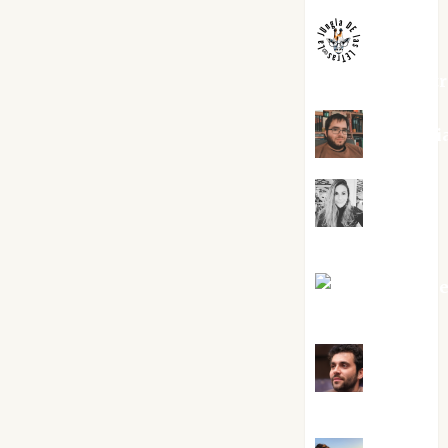
jungladelaslet
Kiko Pri
Mar
Carrillo
Mari Carm
Pérez
Maxi
Sabela Tornes