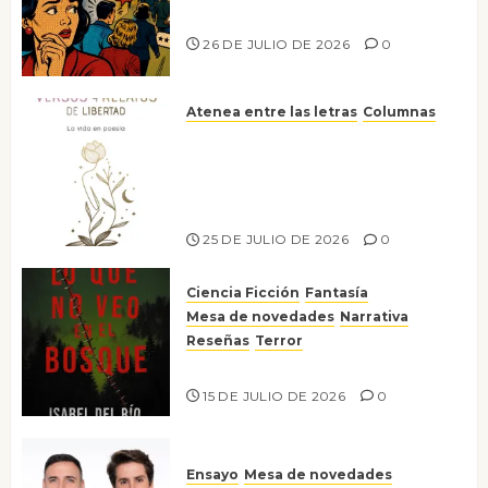
nos gusta
26 DE JULIO DE 2026
0
Atenea entre las letras
Columnas
Versos y relatos de libertad: el
canto a la conciencia de la
escritora peruana Sol del
Risco
25 DE JULIO DE 2026
0
Ciencia Ficción
Fantasía
Mesa de novedades
Narrativa
Reseñas
Terror
Lo que no veo en el bosque
15 DE JULIO DE 2026
0
Ensayo
Mesa de novedades