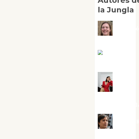
Autores d
la Jungla
Adoraci
Negre Pujol
Angie
Ballester
Aura
Metzeri
Altamirano Sol
Aurelio R
Silvano