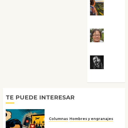
Noa
Guardia
Rosa
Villalejos
Víctor
Morata
TE PUEDE INTERESAR
Columnas
Hombres y engranajes
Ya no confiamos ni en lo que