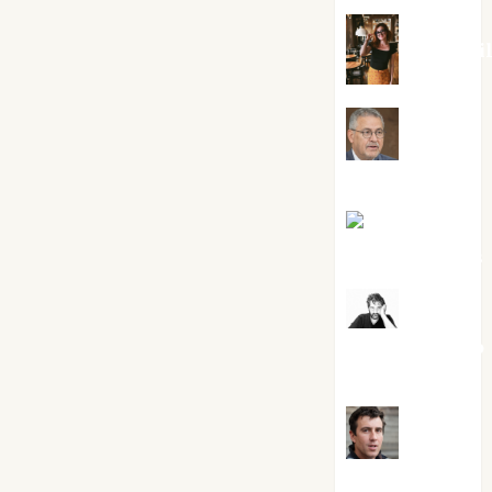
Eva Frai
Jesús
Cuenca Torres
Joaquín
Rández Ramos
José
Antonio Castro
Cebrián
Juanjo
Melgarejo