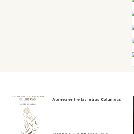
Atenea entre las letras
Columnas
Versos y relatos de libertad:
el canto a la conciencia de la
escritora peruana Sol del
Risco