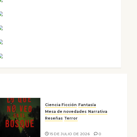
Mari Carmen Pérez
Maxi Sabela Tornes
Noa Guardia
Rosa Villalejos
Víctor Morata
Ciencia Ficción
Fantasía
Mesa de novedades
Narrativa
Reseñas
Terror
Lo que no veo en el bosque
15 DE JULIO DE 2026
0