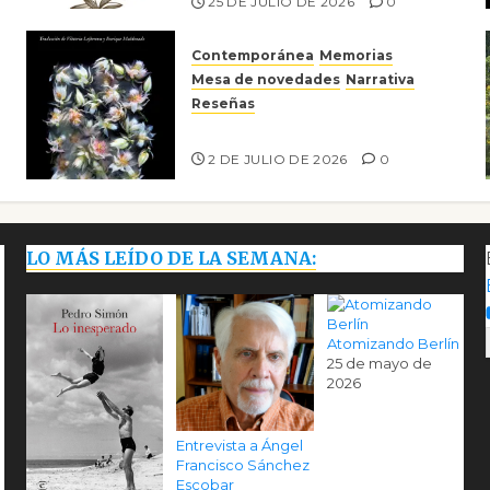
25 DE JULIO DE 2026
0
Contemporánea
Memorias
Mesa de novedades
Narrativa
Reseñas
Tienes que mirar
2 DE JULIO DE 2026
0
LO MÁS LEÍDO DE LA SEMANA:
Atomizando Berlín
25 de mayo de
2026
Entrevista a Ángel
Francisco Sánchez
Escobar