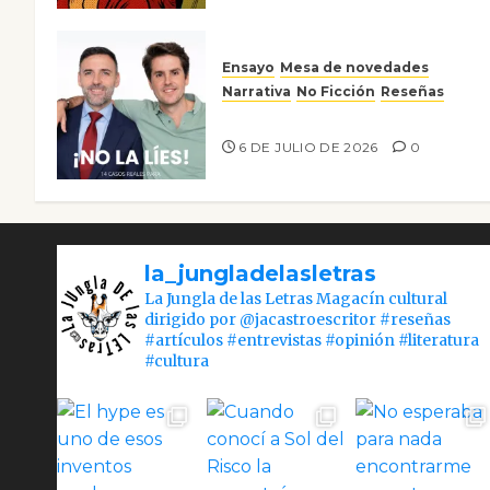
Ensayo
Mesa de novedades
Narrativa
No Ficción
Reseñas
¡No la líes!
6 DE JULIO DE 2026
0
la_jungladelasletras
La Jungla de las Letras Magacín cultural
dirigido por @jacastroescritor #reseñas
#artículos #entrevistas #opinión #literatura
#cultura