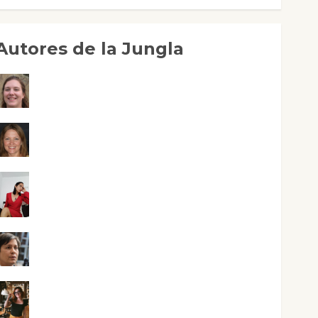
Autores de la Jungla
Adoración Negre Pujol
Angie Ballester
Aura Metzeri Altamirano Solar
Aurelio R. Silvano
Eva Fraile