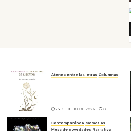
Atenea entre las letras
Columnas
Versos y relatos de libertad:
el canto a la conciencia de la
escritora peruana Sol del
Risco
25 DE JULIO DE 2026
0
Contemporánea
Memorias
Mesa de novedades
Narrativa