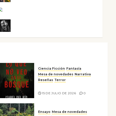
Rosa Villalejos
Víctor Morata
Ciencia Ficción
Fantasía
Mesa de novedades
Narrativa
Reseñas
Terror
Lo que no veo en el bosque
15 DE JULIO DE 2026
0
Ensayo
Mesa de novedades