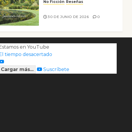
No Ficción
Reseñas
Jardines íntimos
30 DE JUNIO DE 2026
0
Estamos en YouTube
El tiempo desacertado
Cargar más...
Suscríbete