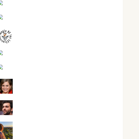
José Antonio Castro Cebrián
Juanjo Melgarejo
jungladelasletras
Kiko Prian
Mar Carrillo
Mari Carmen Pérez
Maxi Sabela Tornes
Noa Guardia