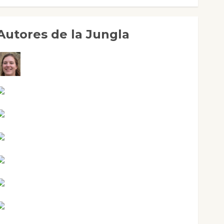
Autores de la Jungla
Adoración Negre Pujol
Angie Ballester
Aura Metzeri Altamirano Solar
Aurelio R. Silvano
Eva Fraile
Jesús Cuenca Torres
Joaquín Rández Ramos