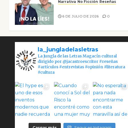
Narrativa
No Ficción
Reseñas
¡No la líes!
6 DE JULIO DE 2026
0
la_jungladelasletras
La Jungla de las Letras Magacín cultural
dirigido por @jacastroescritor #reseñas
#artículos #entrevistas #opinión #literatura
#cultura
Cargar más
Seguir en Instagram