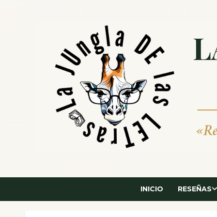
Saltar
al
contenido
INICIO
RESEÑAS