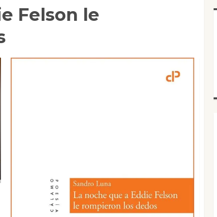
e Felson le
s