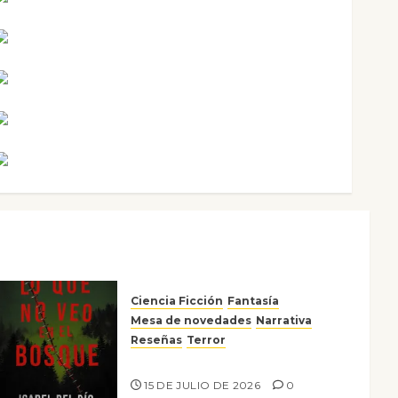
Mari Carmen Pérez
Maxi Sabela Tornes
Noa Guardia
Rosa Villalejos
Víctor Morata
Ciencia Ficción
Fantasía
Mesa de novedades
Narrativa
Reseñas
Terror
Lo que no veo en el bosque
15 DE JULIO DE 2026
0