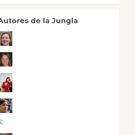
Autores de la Jungla
Adoración Negre Pujol
Angie Ballester
Aura Metzeri Altamirano Solar
Aurelio R. Silvano
Eva Fraile