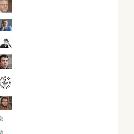
Jesús Cuenca Torres
Joaquín Rández Ramos
José Antonio Castro Cebrián
Juanjo Melgarejo
jungladelasletras
Kiko Prian
Mar Carrillo