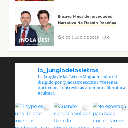
Ensayo
Mesa de novedades
Narrativa
No Ficción
Reseñas
¡No la líes!
6 DE JULIO DE 2026
0
la_jungladelasletras
La Jungla de las Letras Magacín cultural
dirigido por @jacastroescritor #reseñas
#artículos #entrevistas #opinión #literatura
#cultura