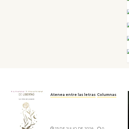
Atenea entre las letras
Columnas
Versos y relatos de libertad:
el canto a la conciencia de la
escritora peruana Sol del
Risco
25 DE JULIO DE 2026
0