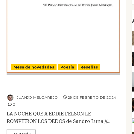
Mesa de novedades
Poesía
Reseñas
La noche que a Eddie Felson le rompieron
los dedos
JUANJO MELGAREJO
29 DE FEBRERO DE 2024
2
LA NOCHE QUE A EDDIE FELSON LE
ROMPIERON LOS DEDOS de Sandro Luna //...