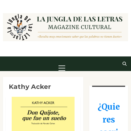
Saltar
al
contenido
Menú
principal
Kathy Acker
¿Quie
res