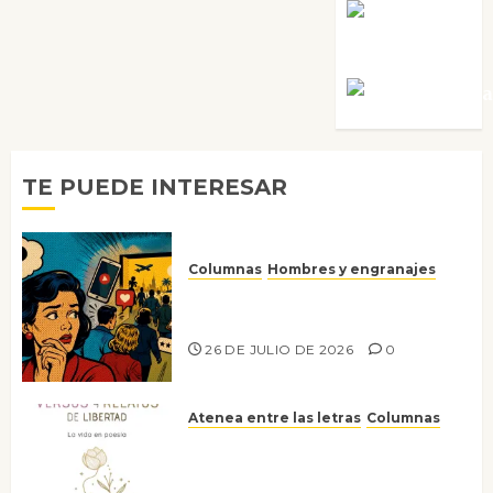
Rosa
Villalejos
Víctor Mora
TE PUEDE INTERESAR
Columnas
Hombres y engranajes
Ya no confiamos ni en lo que
nos gusta
26 DE JULIO DE 2026
0
Atenea entre las letras
Columnas
Versos y relatos de libertad: el
canto a la conciencia de la