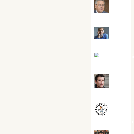
Jesús
Cuenca Torres
Joaquín
Rández Ramos
José Antoni
Castro Cebrián
Juanjo
Melgarejo
jungladelaslet