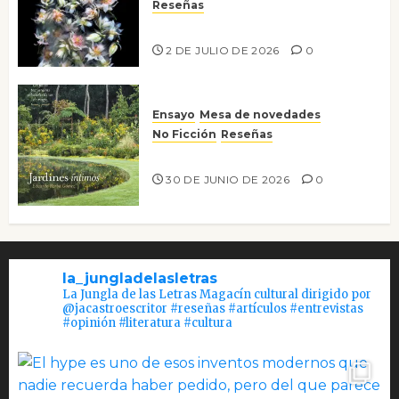
Reseñas
Tienes que mirar
2 DE JULIO DE 2026
0
Ensayo
Mesa de novedades
No Ficción
Reseñas
Jardines íntimos
30 DE JUNIO DE 2026
0
la_jungladelasletras
La Jungla de las Letras Magacín cultural dirigido por
@jacastroescritor #reseñas #artículos #entrevistas
#opinión #literatura #cultura