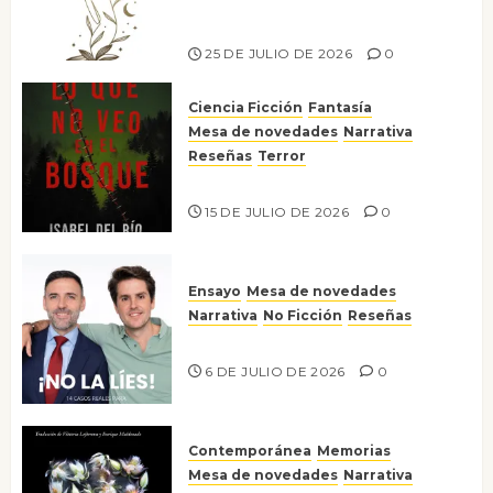
escritora peruana Sol del
Risco
25 DE JULIO DE 2026
0
Ciencia Ficción
Fantasía
Mesa de novedades
Narrativa
Reseñas
Terror
Lo que no veo en el bosque
15 DE JULIO DE 2026
0
Ensayo
Mesa de novedades
Narrativa
No Ficción
Reseñas
¡No la líes!
6 DE JULIO DE 2026
0
Contemporánea
Memorias
Mesa de novedades
Narrativa