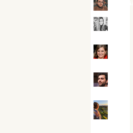
Kiko Pri
Mar
Carrillo
Mari
Carmen Pérez
Maxi
Sabela Tornes
Noa
Guardia