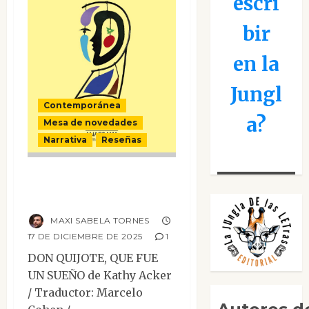
escri
bir
en la
Jungl
Contemporánea
a?
Mesa de novedades
Narrativa
Reseñas
Don Quijote, que
fue un sueño
MAXI SABELA TORNES
17 DE DICIEMBRE DE 2025
1
DON QUIJOTE, QUE FUE
UN SUEÑO de Kathy Acker
/ Traductor: Marcelo