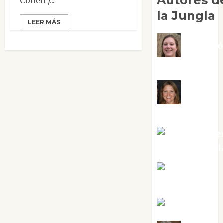
Autores d
Cohen /...
la Jungla
LEER MÁS
Adoraci
Negre Pujol
Angie
Ballester
Aura Metze
Altamirano Sol
Aurelio R.
Silvano
Eva Fraile