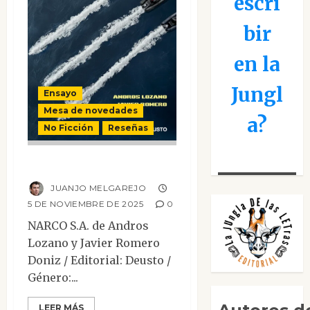
escri
bir
en la
Jungl
Ensayo
Mesa de novedades
a?
No Ficción
Reseñas
Narco S.A.
JUANJO MELGAREJO
5 DE NOVIEMBRE DE 2025
0
NARCO S.A. de Andros
Lozano y Javier Romero
Doniz / Editorial: Deusto /
Género:...
LEER MÁS