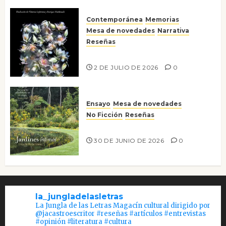
Contemporánea
Memorias
Mesa de novedades
Narrativa
Reseñas
Tienes que mirar
2 DE JULIO DE 2026
0
Ensayo
Mesa de novedades
No Ficción
Reseñas
Jardines íntimos
30 DE JUNIO DE 2026
0
la_jungladelasletras
La Jungla de las Letras Magacín cultural dirigido por
@jacastroescritor #reseñas #artículos #entrevistas
#opinión #literatura #cultura