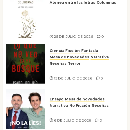
Atenea entre las letras
Columnas
Versos y relatos de libertad: el
canto a la conciencia de la
escritora peruana Sol del
Risco
25 DE JULIO DE 2026
0
Ciencia Ficción
Fantasía
Mesa de novedades
Narrativa
Reseñas
Terror
Lo que no veo en el bosque
15 DE JULIO DE 2026
0
Ensayo
Mesa de novedades
Narrativa
No Ficción
Reseñas
¡No la líes!
6 DE JULIO DE 2026
0