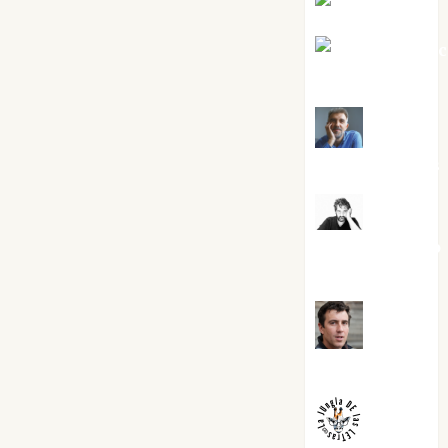
Eva Fraile
Jesús Cuen
Torres
Joaquín
Rández Ramos
José
Antonio Castro
Cebrián
Juanjo
Melgarejo