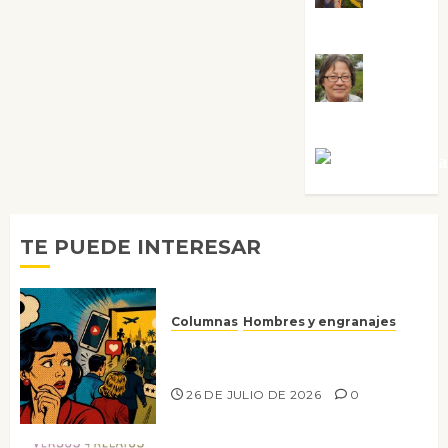
Guardia
Rosa
Villalejos
Víctor Mora
TE PUEDE INTERESAR
Columnas
Hombres y engranajes
Ya no confiamos ni en lo que
nos gusta
26 DE JULIO DE 2026
0