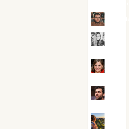
jungladelaslet
Kiko Pri
Mar
Carrillo
Mari
Carmen Pérez
Maxi
Sabela Tornes
Noa