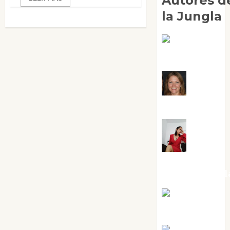
Autores d
la Jungla
Adoración
Negre Pujol
Angie
Ballester
Aura
Metzeri
Altamirano Sol
Aurelio R.
Silvano