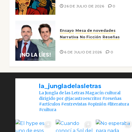
26 DE JULIO DE 2026
0
Ensayo
Mesa de novedades
Narrativa
No Ficción
Reseñas
¡No la líes!
6 DE JULIO DE 2026
0
la_jungladelasletras
La Jungla de las Letras Magacín cultural
dirigido por @jacastroescritor #reseñas
#artículos #entrevistas #opinión #literatura
#cultura