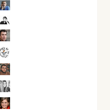
Joaquín Rández Ramos
José Antonio Castro Cebrián
Juanjo Melgarejo
jungladelasletras
Kiko Prian
Mar Carrillo
Mari Carmen Pérez