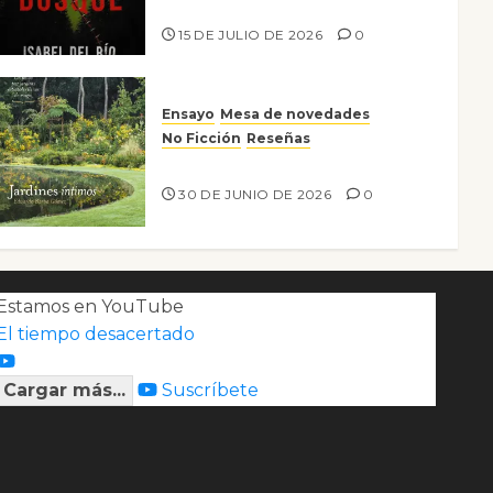
Lo que no veo en el bosque
15 DE JULIO DE 2026
0
Ensayo
Mesa de novedades
No Ficción
Reseñas
Jardines íntimos
30 DE JUNIO DE 2026
0
Estamos en YouTube
El tiempo desacertado
Cargar más...
Suscríbete