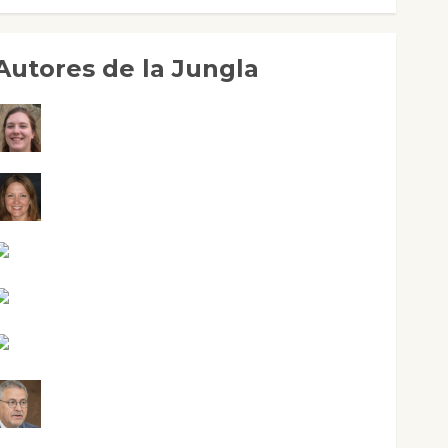
Autores de la Jungla
Adoración Negre Pujol
Angie Ballester
Aura Metzeri Altamirano Solar
Aurelio R. Silvano
Eva Fraile
Jesús Cuenca Torres