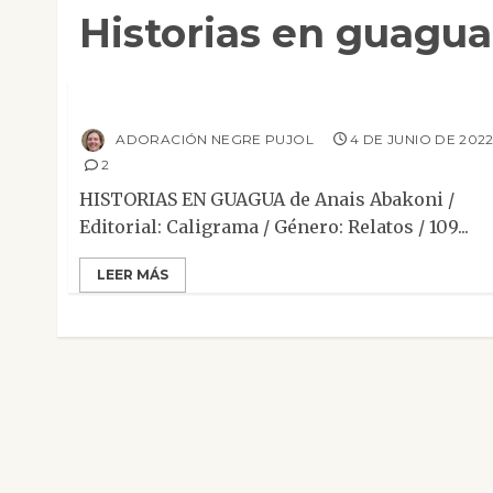
Historias en guagua
Mesa de novedades
Narrativa
Relato
Reseñas
Historias en guagua
ADORACIÓN NEGRE PUJOL
4 DE JUNIO DE 202
2
HISTORIAS EN GUAGUA de Anais Abakoni /
Editorial: Caligrama / Género: Relatos / 109...
LEER MÁS