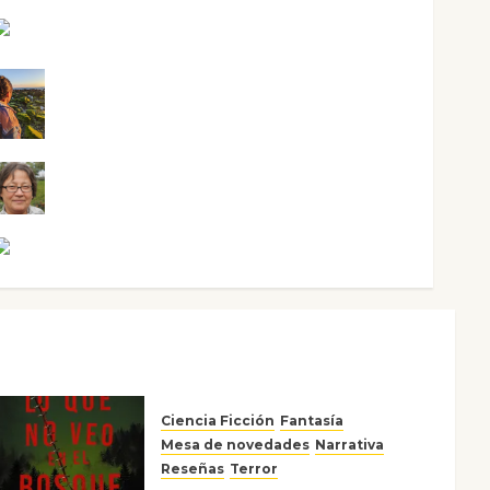
Maxi Sabela Tornes
Noa Guardia
Rosa Villalejos
Víctor Morata
Ciencia Ficción
Fantasía
Mesa de novedades
Narrativa
Reseñas
Terror