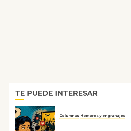
TE PUEDE INTERESAR
Columnas
Hombres y engranajes
Ya no confiamos ni en lo que
nos gusta