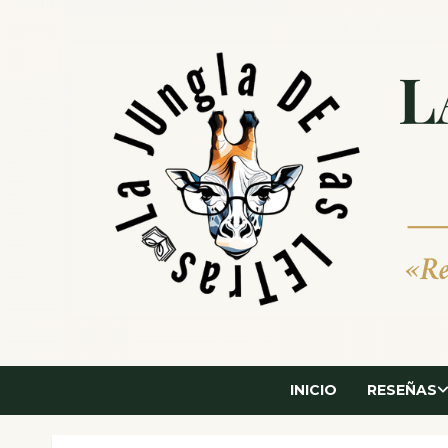
Saltar
al
contenido
INICIO
RESEÑAS