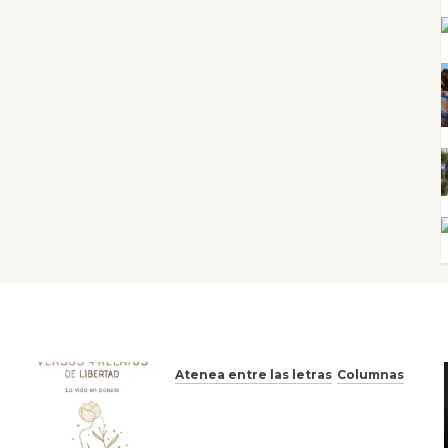
Atenea entre las letras
Columnas
Versos y relatos de libertad:
el canto a la conciencia de la
escritora peruana Sol del