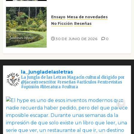
Ensayo
Mesa de novedades
No Ficción
Reseñas
Jardines íntimos
30 DE JUNIO DE 2026
0
la_jungladelasletras
La Jungla de las Letras Magacín cultural dirigido por
@jacastroescritor #reseñas #artículos #entrevistas
#opinión #literatura #cultura