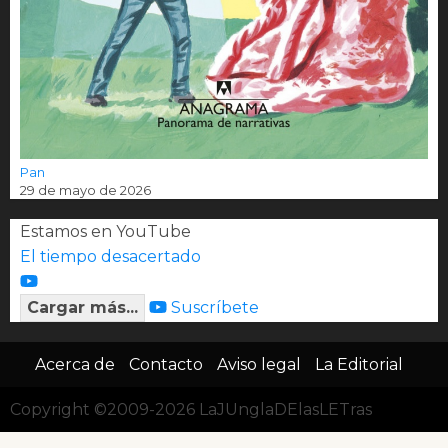
Pan
29 de mayo de 2026
Estamos en YouTube
El tiempo desacertado
Cargar más...
Suscríbete
Acerca de
Contacto
Aviso legal
La Editorial
Copyright ©2009-2026 LaJUnglaDElasLETras