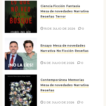
Ciencia Ficción
Fantasía
Mesa de novedades
Narrativa
Reseñas
Terror
Lo que no veo en el bosque
15 DE JULIO DE 2026
0
Ensayo
Mesa de novedades
Narrativa
No Ficción
Reseñas
¡No la líes!
6 DE JULIO DE 2026
0
Contemporánea
Memorias
Mesa de novedades
Narrativa
Reseñas
Tienes que mirar
2 DE JULIO DE 2026
0