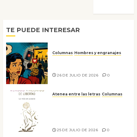
Morata
TE PUEDE INTERESAR
Columnas
Hombres y engranajes
Ya no confiamos ni en lo que
nos gusta
26 DE JULIO DE 2026
0
Atenea entre las letras
Columnas
Versos y relatos de libertad: el
canto a la conciencia de la
escritora peruana Sol del
Risco
25 DE JULIO DE 2026
0