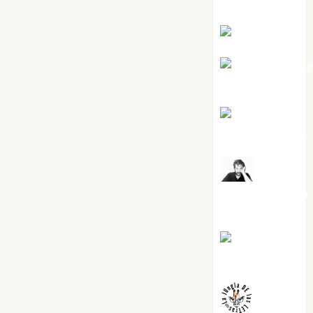
Silvano
Eva Fraile
Jesús Cuen
Torres
Joaquín
Rández Ramos
José
Antonio Castro
Cebrián
Juanjo
Melgarejo