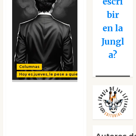
escri
bir
en la
Jungl
a?
Columnas
Hoy es jueves, le pese a quien le pese
“Personajillo”,
mirada al frente.
(Y que cada cual le
ponga el nombre y
los apellidos que