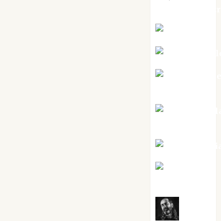
jungladelaslet
Kiko Prian
Mar Carrill
Mari Carm
Pérez
Maxi Sabel
Tornes
Noa Guardi
Rosa
Villalejos
Víctor