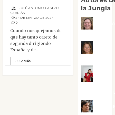
Autores d
quiera)
la Jungla
JOSÉ ANTONIO CASTRO
CEBRIÁN
24 DE MARZO DE 2024
0
Adoraci
Cuando nos quejamos de
Negre Pujol
que hay tanto cateto de
segunda dirigiendo
Angie
España, y de...
Ballester
LEER MÁS
Aura
Metzeri
Altamirano Sol
Aurelio R