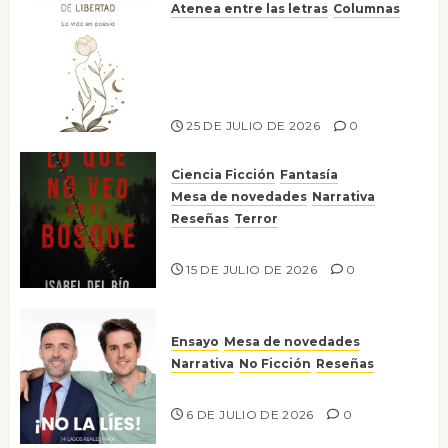
Atenea entre las letras
Columnas
Versos y relatos de libertad: el
canto a la conciencia de la
escritora peruana Sol del
Risco
25 DE JULIO DE 2026
0
Ciencia Ficción
Fantasía
Mesa de novedades
Narrativa
Reseñas
Terror
Lo que no veo en el bosque
15 DE JULIO DE 2026
0
Ensayo
Mesa de novedades
Narrativa
No Ficción
Reseñas
¡No la líes!
6 DE JULIO DE 2026
0