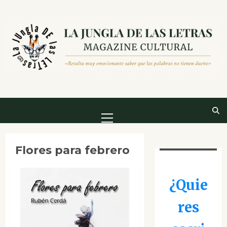
Saltar
al
contenido
Menú
principal
Flores para febrero
¿Quie
res