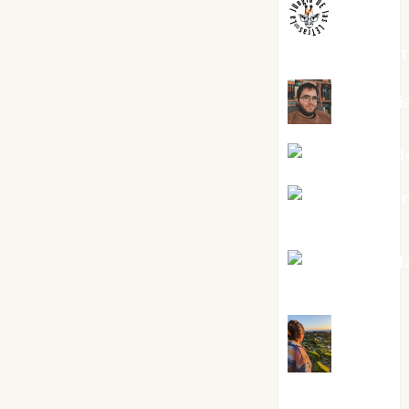
jungladelaslet
Kiko Pri
Mar Carrill
Mari Carm
Pérez
Maxi Sabel
Tornes
Noa
Guardia