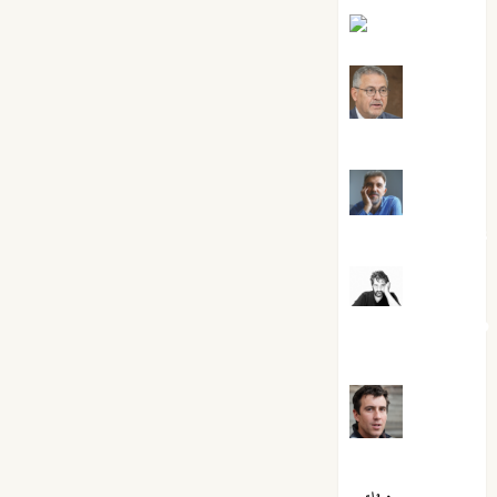
Eva Fraile
Jesús
Cuenca Torres
Joaquín
Rández Ramos
José
Antonio Castro
Cebrián
Juanjo
Melgarejo