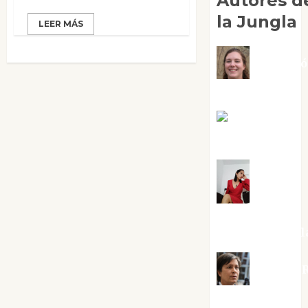
Autores d
la Jungla
LEER MÁS
Adoraci
Negre Pujol
Angie
Ballester
Aura
Metzeri
Altamirano Sol
Aurelio R
Silvano