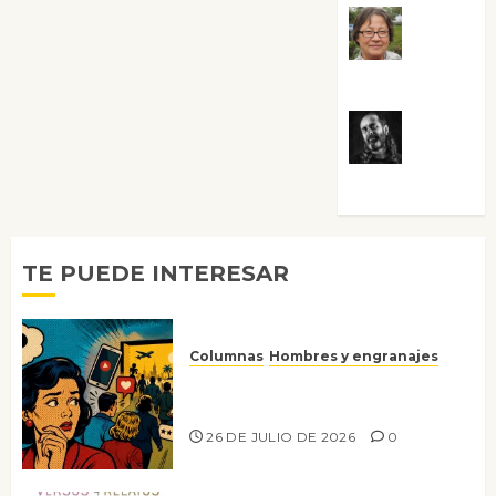
Rosa
Villalejos
Víctor
Morata
TE PUEDE INTERESAR
Columnas
Hombres y engranajes
Ya no confiamos ni en lo que
nos gusta
26 DE JULIO DE 2026
0