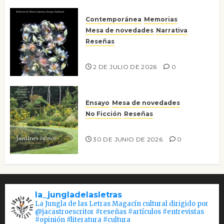
Contemporánea
Memorias
Mesa de novedades
Narrativa
Reseñas
Tienes que mirar
2 DE JULIO DE 2026
0
Ensayo
Mesa de novedades
No Ficción
Reseñas
Jardines íntimos
30 DE JUNIO DE 2026
0
la_jungladelasletras
La Jungla de las Letras Magacín cultural dirigido por
@jacastroescritor #reseñas #artículos #entrevistas
#opinión #literatura #cultura