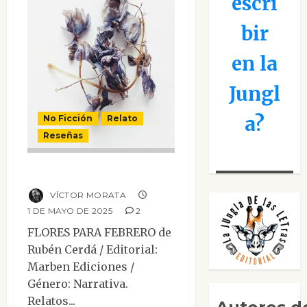
escri
bir
en la
Jungl
a?
No Ficción
Relato
Reseñas
Flores para febrero
VÍCTOR MORATA
1 DE MAYO DE 2025
2
FLORES PARA FEBRERO de
Rubén Cerdá / Editorial:
Marben Ediciones /
Género: Narrativa.
Relatos...