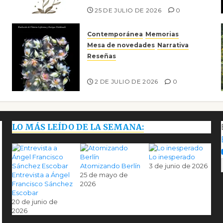
25 DE JULIO DE 2026
0
Contemporánea
Memorias
Mesa de novedades
Narrativa
Reseñas
Tienes que mirar
2 DE JULIO DE 2026
0
LO MÁS LEÍDO DE LA SEMANA:
Lo inesperado
Atomizando Berlín
3 de junio de 2026
Entrevista a Ángel
25 de mayo de
Francisco Sánchez
2026
Escobar
20 de junio de
2026