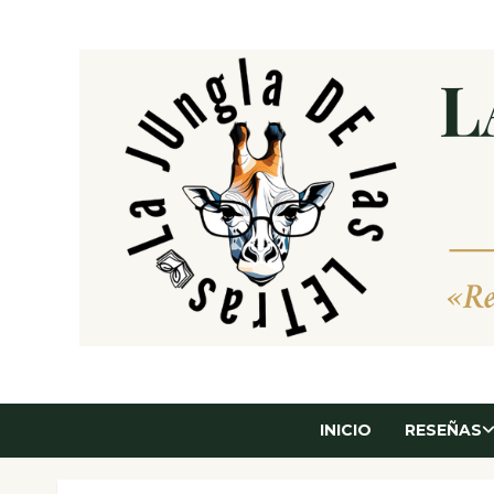
Saltar
al
contenido
INICIO
RESEÑAS