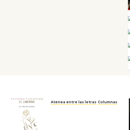
Atenea entre las letras
Columnas
Versos y relatos de libertad:
el canto a la conciencia de la
escritora peruana Sol del
Risco