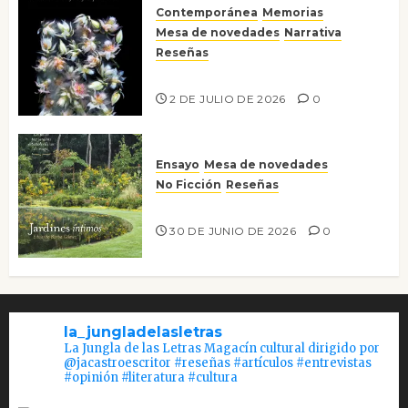
Contemporánea
Memorias
Mesa de novedades
Narrativa
Reseñas
Tienes que mirar
2 DE JULIO DE 2026
0
Ensayo
Mesa de novedades
No Ficción
Reseñas
Jardines íntimos
30 DE JUNIO DE 2026
0
la_jungladelasletras
La Jungla de las Letras Magacín cultural dirigido por
@jacastroescritor #reseñas #artículos #entrevistas
#opinión #literatura #cultura