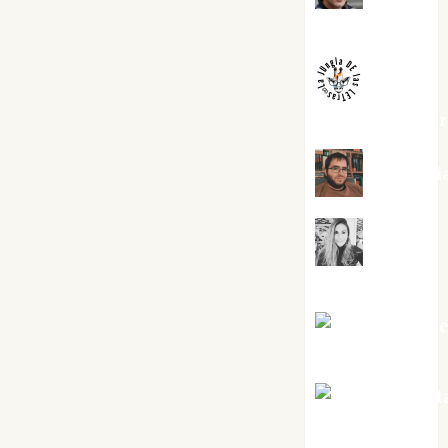
Melgarejo
jungladelaslet
Kiko Pri
Mar
Carrillo
Mari Carm
Pérez
Maxi Sabel
Tornes