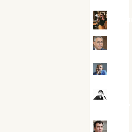
Silvano
Eva Frai
Jesús
Cuenca Torres
Joaquín
Rández Ramos
José
Antonio Castro
Cebrián
Juanjo