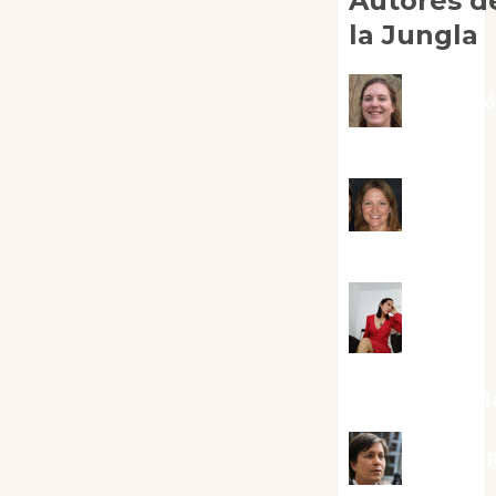
Autores d
la Jungla
Adoraci
Negre Pujol
Angie
Ballester
Aura
Metzeri
Altamirano Sol
Aurelio R