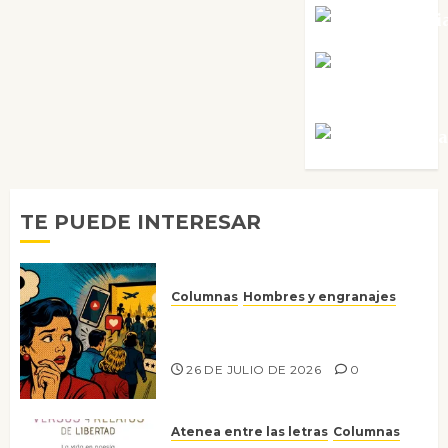
Noa Guardi
Rosa
Villalejos
Víctor Mora
TE PUEDE INTERESAR
Columnas
Hombres y engranajes
Ya no confiamos ni en lo que
nos gusta
26 DE JULIO DE 2026
0
Atenea entre las letras
Columnas