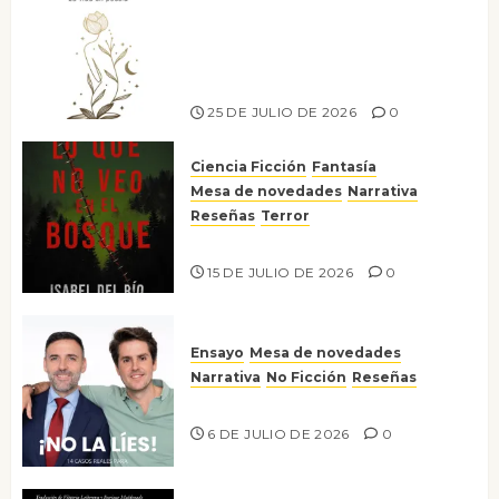
Versos y relatos de libertad: el
canto a la conciencia de la
escritora peruana Sol del
Risco
25 DE JULIO DE 2026
0
Ciencia Ficción
Fantasía
Mesa de novedades
Narrativa
Reseñas
Terror
Lo que no veo en el bosque
15 DE JULIO DE 2026
0
Ensayo
Mesa de novedades
Narrativa
No Ficción
Reseñas
¡No la líes!
6 DE JULIO DE 2026
0