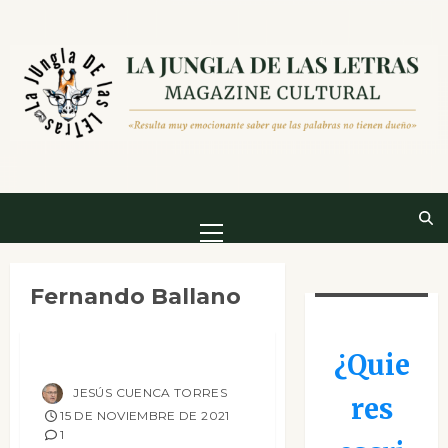
Saltar
al
contenido
Menú
principal
Fernando Ballano
Ensayo
Reseñas
Tierra de nadie
¿Quie
JESÚS CUENCA TORRES
res
15 DE NOVIEMBRE DE 2021
1