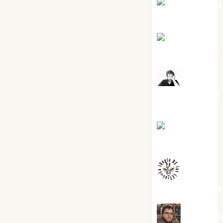
Jesús Cuen
Torres
Joaquín
Rández Ramos
José
Antonio Castro
Cebrián
Juanjo
Melgarejo
jungladelaslet
Kiko Pri