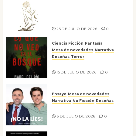
Versos y relatos de libertad: el
canto a la conciencia de la
escritora peruana Sol del
Risco
25 DE JULIO DE 2026
0
Ciencia Ficción
Fantasía
Mesa de novedades
Narrativa
Reseñas
Terror
Lo que no veo en el bosque
15 DE JULIO DE 2026
0
Ensayo
Mesa de novedades
Narrativa
No Ficción
Reseñas
¡No la líes!
6 DE JULIO DE 2026
0