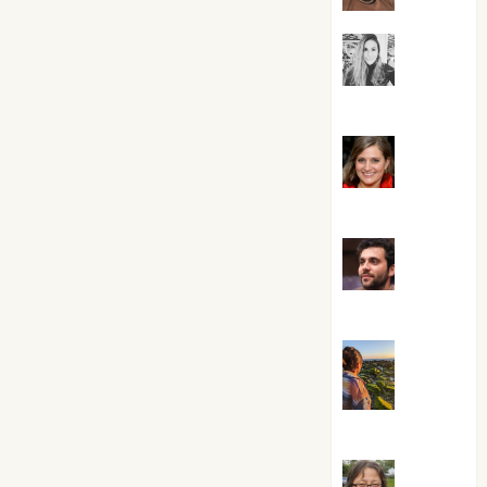
Mar
Carrillo
Mari
Carmen Pérez
Maxi
Sabela Tornes
Noa
Guardia
Rosa