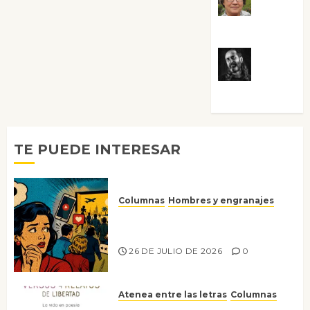
Villalejos
Víctor
Morata
TE PUEDE INTERESAR
Columnas
Hombres y engranajes
Ya no confiamos ni en lo que
nos gusta
26 DE JULIO DE 2026
0
Atenea entre las letras
Columnas