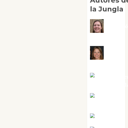
Autores d
la Jungla
Adoraci
Negre Pujol
Angie
Ballester
Aura Metze
Altamirano Sol
Aurelio R.
Silvano
Eva Fraile