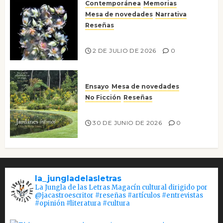
Contemporánea
Memorias
Mesa de novedades
Narrativa
Reseñas
Tienes que mirar
2 DE JULIO DE 2026
0
Ensayo
Mesa de novedades
No Ficción
Reseñas
Jardines íntimos
30 DE JUNIO DE 2026
0
la_jungladelasletras
La Jungla de las Letras Magacín cultural dirigido por
@jacastroescritor #reseñas #artículos #entrevistas
#opinión #literatura #cultura