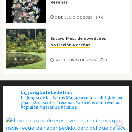
Reseñas
Tienes que mirar
2 DE JULIO DE 2026
0
Ensayo
Mesa de novedades
No Ficción
Reseñas
Jardines íntimos
30 DE JUNIO DE 2026
0
la_jungladelasletras
La Jungla de las Letras Magacín cultural dirigido por
@jacastroescritor #reseñas #artículos #entrevistas
#opinión #literatura #cultura