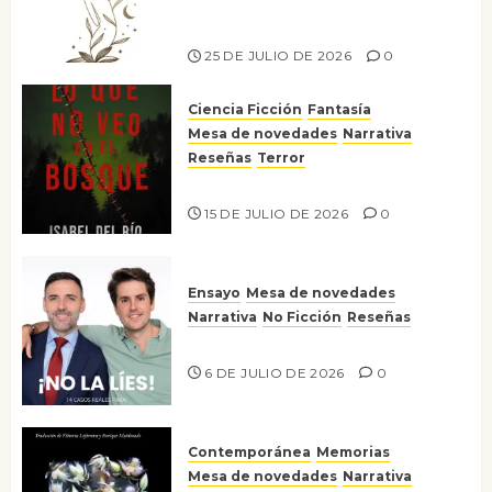
escritora peruana Sol del
Risco
25 DE JULIO DE 2026
0
Ciencia Ficción
Fantasía
Mesa de novedades
Narrativa
Reseñas
Terror
Lo que no veo en el bosque
15 DE JULIO DE 2026
0
Ensayo
Mesa de novedades
Narrativa
No Ficción
Reseñas
¡No la líes!
6 DE JULIO DE 2026
0
Contemporánea
Memorias
Mesa de novedades
Narrativa