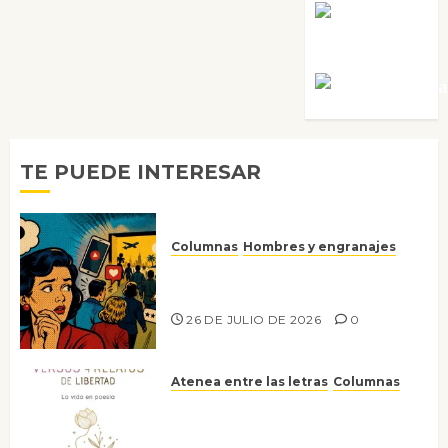
Rosa
Villalejos
Víctor Mora
TE PUEDE INTERESAR
Columnas
Hombres y engranajes
Ya no confiamos ni en lo que
nos gusta
26 DE JULIO DE 2026
0
Atenea entre las letras
Columnas
Versos y relatos de libertad: el
canto a la conciencia de la