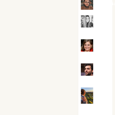
Kiko Pri
Mar
Carrillo
Mari
Carmen Pérez
Maxi
Sabela Tornes
Noa
Guardia