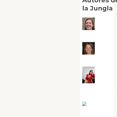
Autores d
la Jungla
Adoraci
Negre Pujol
Angie
Ballester
Aura
Metzeri
Altamirano Sol
Aurelio R.
Silvano