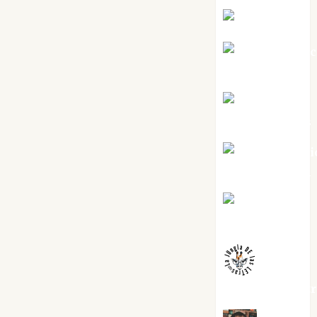
Eva Fraile
Jesús Cuen
Torres
Joaquín
Rández Ramos
José Antoni
Castro Cebrián
Juanjo
Melgarejo
jungladelaslet