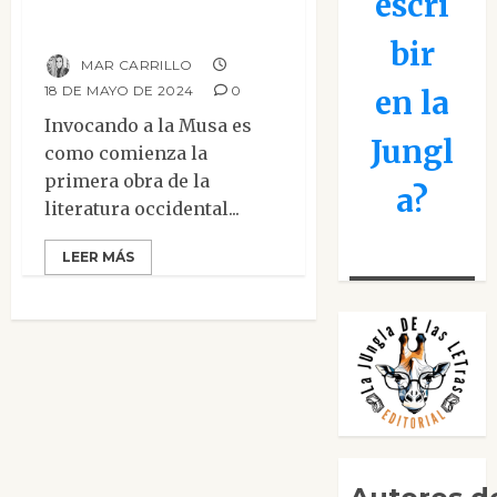
escri
Canta, oh Musa
bir
MAR CARRILLO
18 DE MAYO DE 2024
0
en la
Invocando a la Musa es
Jungl
como comienza la
primera obra de la
a?
literatura occidental...
LEER MÁS