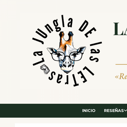
Saltar
al
contenido
INICIO
RESEÑAS