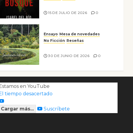
Lo que no veo en el bosque
15 DE JULIO DE 2026
0
Ensayo
Mesa de novedades
No Ficción
Reseñas
Jardines íntimos
30 DE JUNIO DE 2026
0
Estamos en YouTube
El tiempo desacertado
Cargar más...
Suscríbete