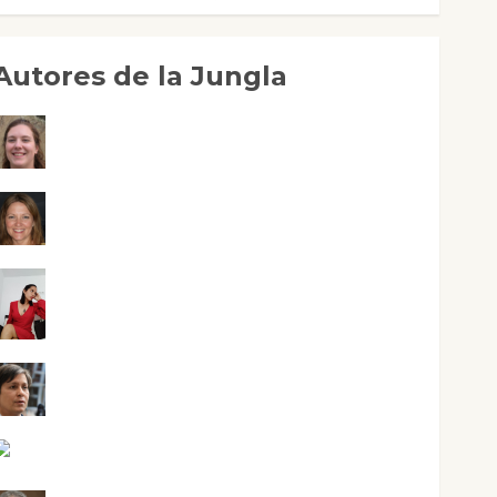
Autores de la Jungla
Adoración Negre Pujol
Angie Ballester
Aura Metzeri Altamirano Solar
Aurelio R. Silvano
Eva Fraile