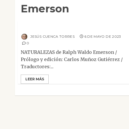
Emerson
Ensayo
Mesa de novedades
Reseñas
Naturalezas
JESÚS CUENCA TORRES
6 DE MAYO DE 2023
0
NATURALEZAS de Ralph Waldo Emerson /
Prólogo y edición: Carlos Muñoz Gutiérrez /
Traductores:...
LEER MÁS