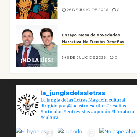
nos gusta
26 DE JULIO DE 2026
0
Ensayo
Mesa de novedades
Narrativa
No Ficción
Reseñas
¡No la líes!
6 DE JULIO DE 2026
0
la_jungladelasletras
La Jungla de las Letras Magacín cultural
dirigido por @jacastroescritor #reseñas
#artículos #entrevistas #opinión #literatura
#cultura