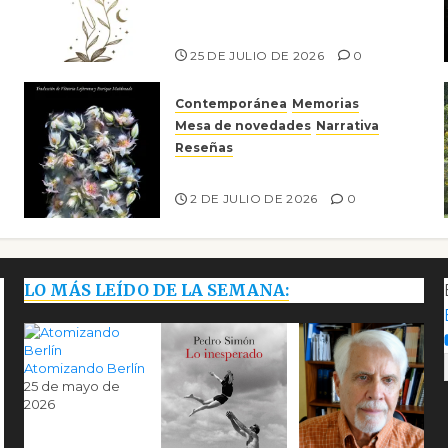
escritora peruana Sol del
Risco
25 DE JULIO DE 2026
0
Contemporánea
Memorias
Mesa de novedades
Narrativa
Reseñas
Tienes que mirar
2 DE JULIO DE 2026
0
LO MÁS LEÍDO DE LA SEMANA:
Atomizando Berlín
25 de mayo de
2026