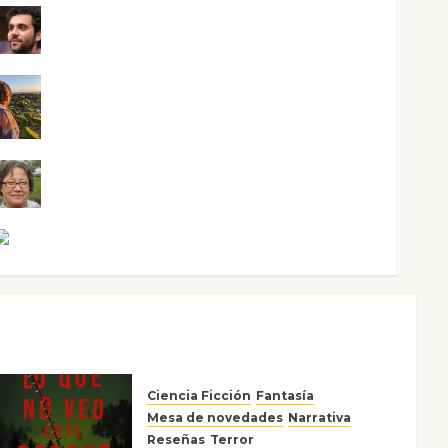
Maxi Sabela Tornes
Noa Guardia
Rosa Villalejos
Víctor Morata
Ciencia Ficción
Fantasía
Mesa de novedades
Narrativa
Reseñas
Terror