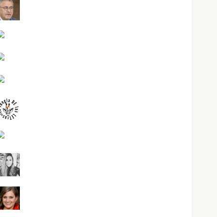
Jesús Cuenca Torres
Joaquín Rández Ramos
José Antonio Castro Cebrián
Juanjo Melgarejo
jungladelasletras
Kiko Prian
Mar Carrillo
Mari Carmen Pérez