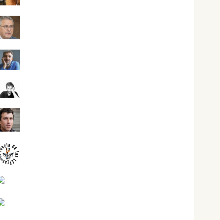
Jesús Cuenca Torres
Joaquín Rández Ramos
José Antonio Castro Cebrián
Juanjo Melgarejo
jungladelasletras
Kiko Prian
Mar Carrillo