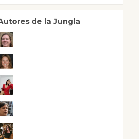
Autores de la Jungla
Adoración Negre Pujol
Angie Ballester
Aura Metzeri Altamirano Solar
Aurelio R. Silvano
Eva Fraile