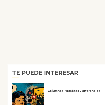
TE PUEDE INTERESAR
Columnas
Hombres y engranajes
Ya no confiamos ni en lo que
nos gusta