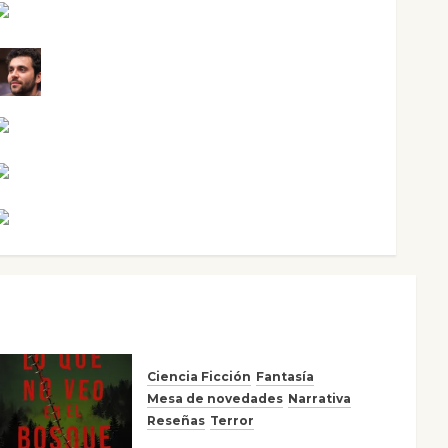
Mari Carmen Pérez
Maxi Sabela Tornes
Noa Guardia
Rosa Villalejos
Víctor Morata
Ciencia Ficción
Fantasía
Mesa de novedades
Narrativa
Reseñas
Terror
Lo que no veo en el bosque