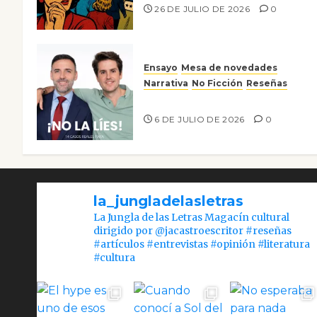
26 DE JULIO DE 2026
0
Ensayo
Mesa de novedades
Narrativa
No Ficción
Reseñas
¡No la líes!
6 DE JULIO DE 2026
0
la_jungladelasletras
La Jungla de las Letras Magacín cultural
dirigido por @jacastroescritor #reseñas
#artículos #entrevistas #opinión #literatura
#cultura