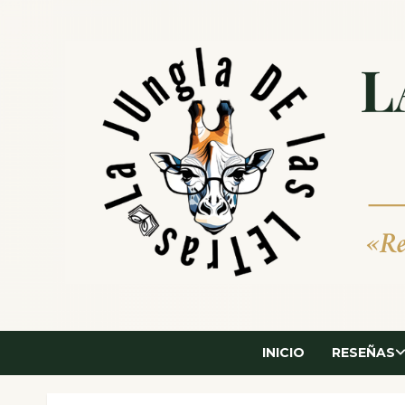
Saltar
al
contenido
INICIO
RESEÑAS