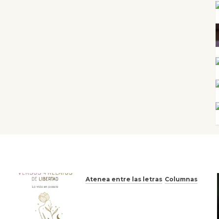
Atenea entre las letras
Columnas
Versos y relatos de libertad:
el canto a la conciencia de la
escritora peruana Sol del