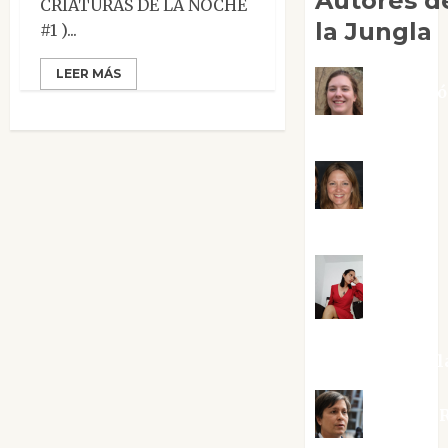
Autores d
CRIATURAS DE LA NOCHE
la Jungla
#1 )...
LEER MÁS
Adoraci
Negre Pujol
Angie
Ballester
Aura
Metzeri
Altamirano Sol
Aurelio R