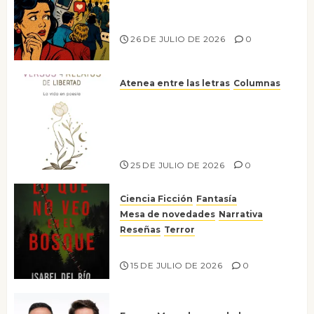
Ya no confiamos ni en lo que
nos gusta
26 DE JULIO DE 2026
0
Atenea entre las letras
Columnas
Versos y relatos de libertad: el
canto a la conciencia de la
escritora peruana Sol del
Risco
25 DE JULIO DE 2026
0
Ciencia Ficción
Fantasía
Mesa de novedades
Narrativa
Reseñas
Terror
Lo que no veo en el bosque
15 DE JULIO DE 2026
0