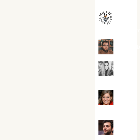
Melgarejo
jungladelaslet
Kiko Pri
Mar
Carrillo
Mari
Carmen Pérez
Maxi