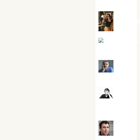
Silvano
Eva Frai
Jesús Cuen
Torres
Joaquín
Rández Ramos
José
Antonio Castro
Cebrián
Juanjo