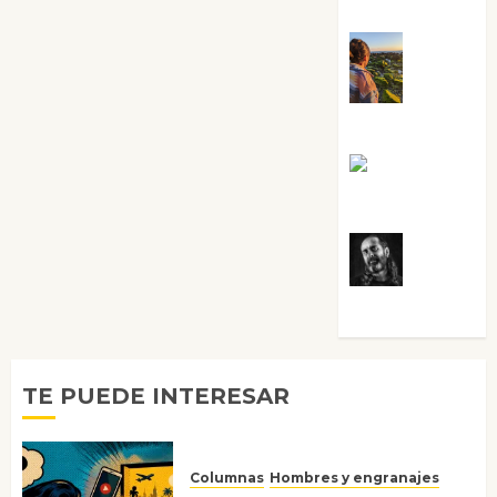
Sabela Tornes
Noa
Guardia
Rosa
Villalejos
Víctor
Morata
TE PUEDE INTERESAR
Columnas
Hombres y engranajes