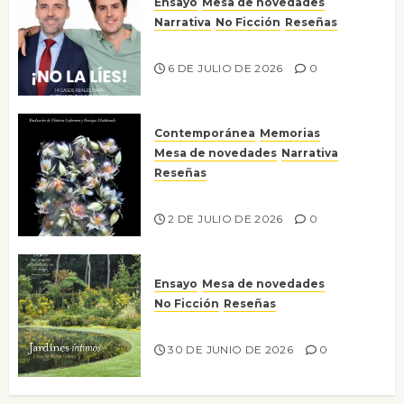
Ensayo
Mesa de novedades
Narrativa
No Ficción
Reseñas
¡No la líes!
6 DE JULIO DE 2026
0
Contemporánea
Memorias
Mesa de novedades
Narrativa
Reseñas
Tienes que mirar
2 DE JULIO DE 2026
0
Ensayo
Mesa de novedades
No Ficción
Reseñas
Jardines íntimos
30 DE JUNIO DE 2026
0