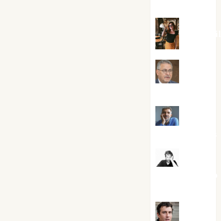
Silvano
Eva Frai
Jesús
Cuenca Torres
Joaquín
Rández Ramos
José
Antonio Castro
Cebrián
Juanjo