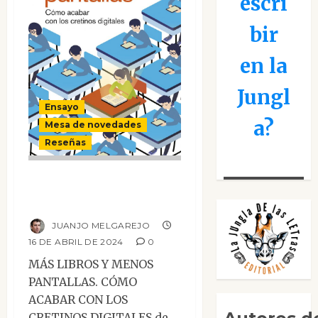
escri
bir
en la
Jungl
Ensayo
a?
Mesa de novedades
Reseñas
Más libros y
menos pantallas
JUANJO MELGAREJO
16 DE ABRIL DE 2024
0
MÁS LIBROS Y MENOS
PANTALLAS. CÓMO
ACABAR CON LOS
CRETINOS DIGITALES de