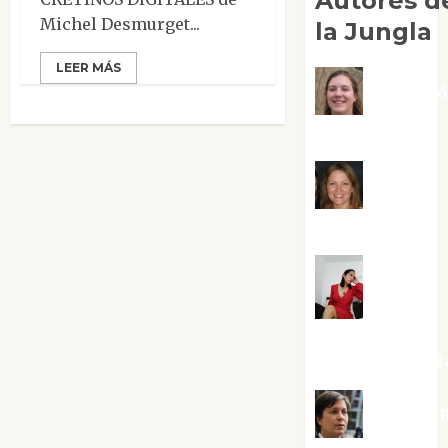
Autores d
Michel Desmurget...
la Jungla
LEER MÁS
Adoraci
Negre Pujol
Angie
Ballester
Aura
Metzeri
Altamirano Sol
Aurelio R