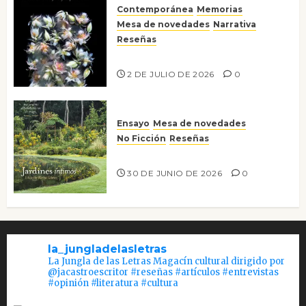
Contemporánea
Memorias
Mesa de novedades
Narrativa
Reseñas
Tienes que mirar
2 DE JULIO DE 2026
0
Ensayo
Mesa de novedades
No Ficción
Reseñas
Jardines íntimos
30 DE JUNIO DE 2026
0
la_jungladelasletras
La Jungla de las Letras Magacín cultural dirigido por
@jacastroescritor #reseñas #artículos #entrevistas
#opinión #literatura #cultura