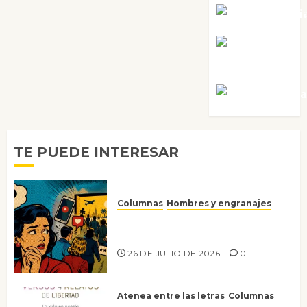
Noa Guardi
Rosa
Villalejos
Víctor Mora
TE PUEDE INTERESAR
Columnas
Hombres y engranajes
Ya no confiamos ni en lo que
nos gusta
26 DE JULIO DE 2026
0
Atenea entre las letras
Columnas