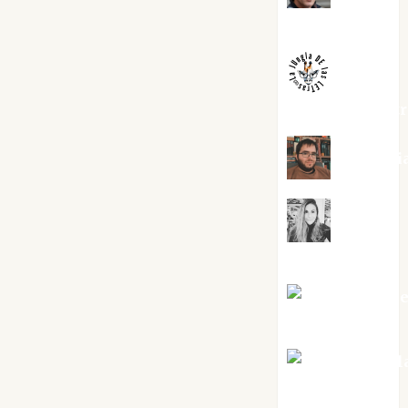
Melgarejo
jungladelaslet
Kiko Pri
Mar
Carrillo
Mari Carm
Pérez
Maxi Sabel
Tornes