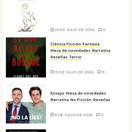
Versos y relatos de libertad: el
canto a la conciencia de la
escritora peruana Sol del
Risco
25 DE JULIO DE 2026
0
Ciencia Ficción
Fantasía
Mesa de novedades
Narrativa
Reseñas
Terror
Lo que no veo en el bosque
15 DE JULIO DE 2026
0
Ensayo
Mesa de novedades
Narrativa
No Ficción
Reseñas
¡No la líes!
6 DE JULIO DE 2026
0