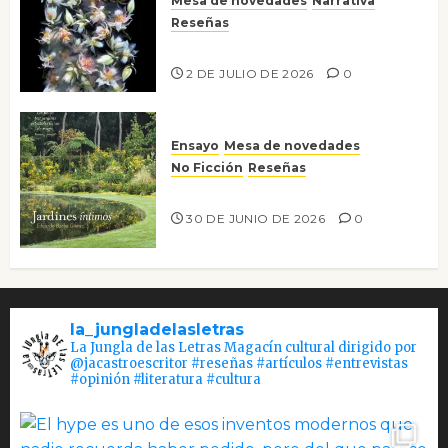
Mesa de novedades
Narrativa
Reseñas
Tienes que mirar
2 DE JULIO DE 2026
0
Ensayo
Mesa de novedades
No Ficción
Reseñas
Jardines íntimos
30 DE JUNIO DE 2026
0
la_jungladelasletras
La Jungla de las Letras Magacín cultural dirigido por
@jacastroescritor #reseñas #artículos #entrevistas
#opinión #literatura #cultura