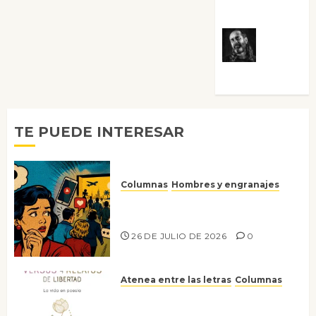
Villalejos
Víctor
Morata
TE PUEDE INTERESAR
Columnas
Hombres y engranajes
Ya no confiamos ni en lo que
nos gusta
26 DE JULIO DE 2026
0
Atenea entre las letras
Columnas
Versos y relatos de libertad: el
canto a la conciencia de la