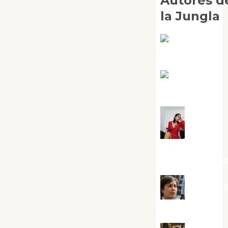
Autores d
la Jungla
Adoración
Negre Pujol
Angie
Ballester
Aura
Metzeri
Altamirano Sol
Aurelio R
Silvano