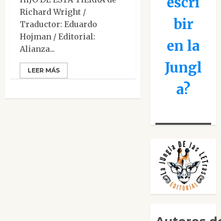
escri
Richard Wright /
bir
Traductor: Eduardo
Hojman / Editorial:
en la
Alianza...
Jungl
LEER MÁS
a?