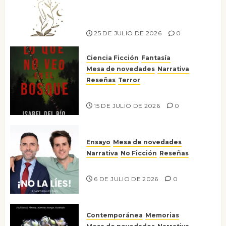
escritora peruana Sol del
Risco
25 DE JULIO DE 2026
0
Ciencia Ficción
Fantasía
Mesa de novedades
Narrativa
Reseñas
Terror
Lo que no veo en el bosque
15 DE JULIO DE 2026
0
Ensayo
Mesa de novedades
Narrativa
No Ficción
Reseñas
¡No la líes!
6 DE JULIO DE 2026
0
Contemporánea
Memorias