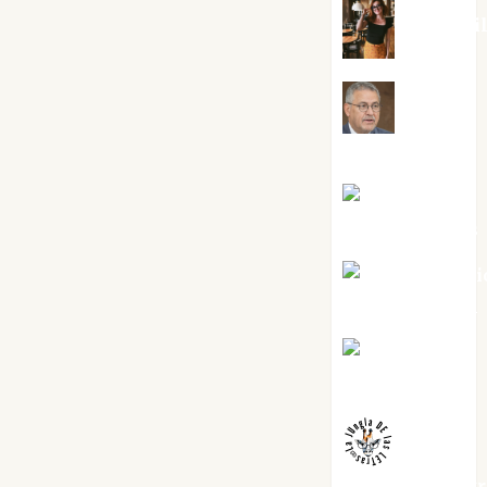
Eva Frai
Jesús
Cuenca Torres
Joaquín
Rández Ramos
José Antoni
Castro Cebrián
Juanjo
Melgarejo
jungladelaslet