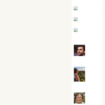
Kiko Prian
Mar Carrill
Mari Carm
Pérez
Maxi
Sabela Tornes
Noa
Guardia
Rosa