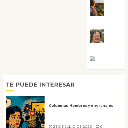
Noa
Guardia
Rosa
Villalejos
Víctor Mora
TE PUEDE INTERESAR
Columnas
Hombres y engranajes
Ya no confiamos ni en lo que
nos gusta
26 DE JULIO DE 2026
0