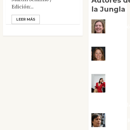
Autores d
Edición:...
la Jungla
LEER MÁS
Adoraci
Negre Pujol
Angie
Ballester
Aura
Metzeri
Altamirano Sol
Aurelio R