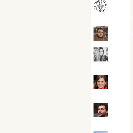
jungladelaslet
Kiko Pri
Mar
Carrillo
Mari
Carmen Pérez
Maxi
Sabela Tornes