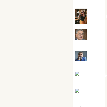
Silvano
Eva Frai
Jesús
Cuenca Torres
Joaquín
Rández Ramos
José Antoni
Castro Cebrián
Juanjo
Melgarejo