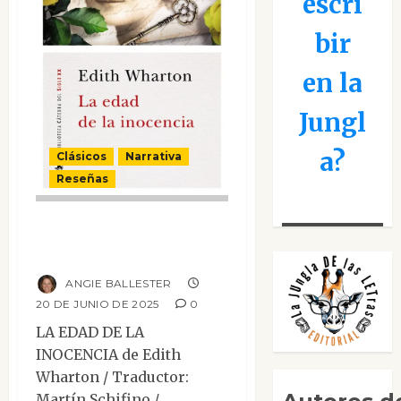
escri
bir
en la
Jungl
a?
Clásicos
Narrativa
Reseñas
La edad de la
inocencia
ANGIE BALLESTER
20 DE JUNIO DE 2025
0
LA EDAD DE LA
INOCENCIA de Edith
Wharton / Traductor:
Martín Schifino /