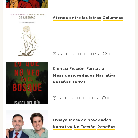
Atenea entre las letras
Columnas
Versos y relatos de libertad: el
canto a la conciencia de la
escritora peruana Sol del
Risco
25 DE JULIO DE 2026
0
Ciencia Ficción
Fantasía
Mesa de novedades
Narrativa
Reseñas
Terror
Lo que no veo en el bosque
15 DE JULIO DE 2026
0
Ensayo
Mesa de novedades
Narrativa
No Ficción
Reseñas
¡No la líes!