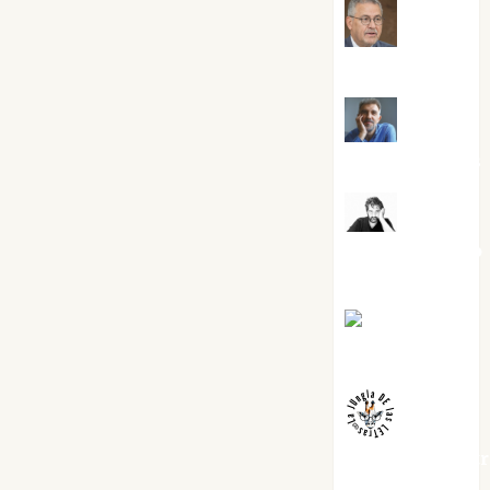
Jesús
Cuenca Torres
Joaquín
Rández Ramos
José
Antonio Castro
Cebrián
Juanjo
Melgarejo
jungladelaslet