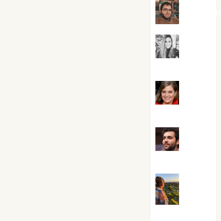
Kiko Pri
Mar
Carrillo
Mari
Carmen Pérez
Maxi
Sabela Tornes
Noa
Guardia