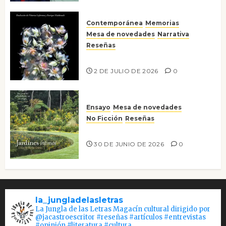
Contemporánea
Memorias
Mesa de novedades
Narrativa
Reseñas
Tienes que mirar
2 DE JULIO DE 2026
0
Ensayo
Mesa de novedades
No Ficción
Reseñas
Jardines íntimos
30 DE JUNIO DE 2026
0
la_jungladelasletras
La Jungla de las Letras Magacín cultural dirigido por
@jacastroescritor #reseñas #artículos #entrevistas
#opinión #literatura #cultura