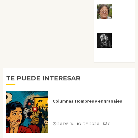
Rosa
Villalejos
Víctor
Morata
TE PUEDE INTERESAR
Columnas
Hombres y engranajes
Ya no confiamos ni en lo que
nos gusta
26 DE JULIO DE 2026
0