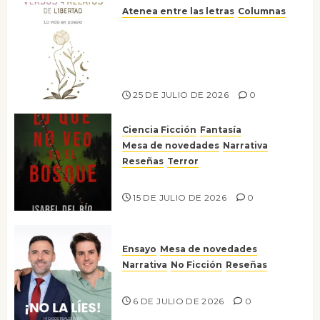
Atenea entre las letras
Columnas
Versos y relatos de libertad: el
canto a la conciencia de la
escritora peruana Sol del
Risco
25 DE JULIO DE 2026
0
Ciencia Ficción
Fantasía
Mesa de novedades
Narrativa
Reseñas
Terror
Lo que no veo en el bosque
15 DE JULIO DE 2026
0
Ensayo
Mesa de novedades
Narrativa
No Ficción
Reseñas
¡No la líes!
6 DE JULIO DE 2026
0