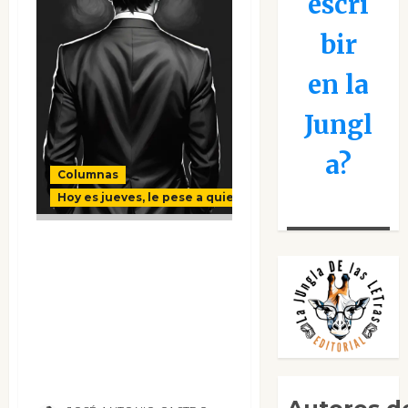
escri
bir
en la
Jungl
a?
Columnas
Hoy es jueves, le pese a quien le pese
“Personajillo”,
mirada al frente.
(Y que cada cual le
ponga el nombre y
los apellidos que
quiera)