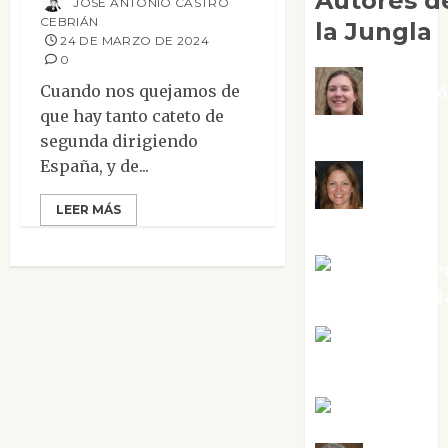
Autores d
JOSÉ ANTONIO CASTRO
CEBRIÁN
la Jungla
24 DE MARZO DE 2024
0
Cuando nos quejamos de
Adoraci
que hay tanto cateto de
Negre Pujol
segunda dirigiendo
España, y de...
Angie
LEER MÁS
Ballester
Aura Metze
Altamirano Sol
Aurelio R.
Silvano
Eva Fraile