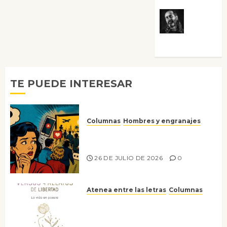
Víctor
Morata
TE PUEDE INTERESAR
Columnas
Hombres y engranajes
Ya no confiamos ni en lo que
nos gusta
26 DE JULIO DE 2026
0
Atenea entre las letras
Columnas
Versos y relatos de libertad: el
canto a la conciencia de la
escritora peruana Sol del