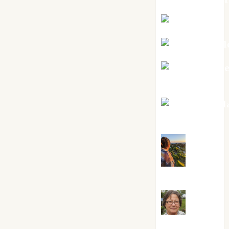
Kiko Prian
Mar Carrill
Mari Carm
Pérez
Maxi Sabel
Tornes
Noa
Guardia
Rosa
Villalejos