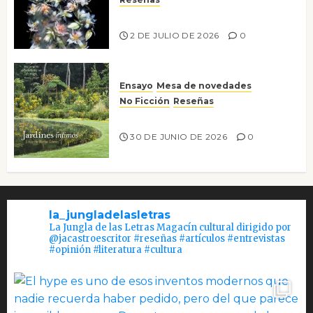
Tienes que mirar
2 DE JULIO DE 2026
0
Ensayo
Mesa de novedades
No Ficción
Reseñas
Jardines íntimos
30 DE JUNIO DE 2026
0
la_jungladelasletras
La Jungla de las Letras Magacín cultural dirigido por
@jacastroescritor #reseñas #artículos #entrevistas
#opinión #literatura #cultura