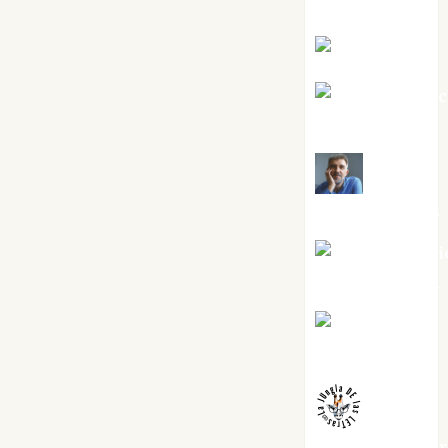
Silvano
Eva Fraile
Jesús Cuen
Torres
Joaquín
Rández Ramos
José Antoni
Castro Cebrián
Juanjo
Melgarejo
jungladelaslet