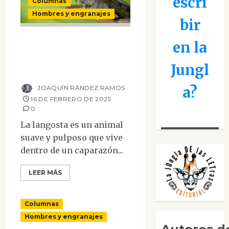
escri
Columnas
Hombres y engranajes
bir
La langosta y su
en la
armadura de
Jungl
hierro
a?
JOAQUÍN RÁNDEZ RAMOS
16 DE FEBRERO DE 2025
0
La langosta es un animal
suave y pulposo que vive
dentro de un caparazón...
LEER MÁS
Columnas
Hombres y engranajes