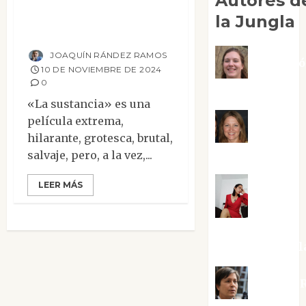
Autores d
Gilgamesh, 4000
la Jungla
años después
JOAQUÍN RÁNDEZ RAMOS
Adoraci
10 DE NOVIEMBRE DE 2024
0
Negre Pujol
«La sustancia» es una
película extrema,
Angie
hilarante, grotesca, brutal,
Ballester
salvaje, pero, a la vez,...
LEER MÁS
Aura
Metzeri
Altamirano Sol
Aurelio R