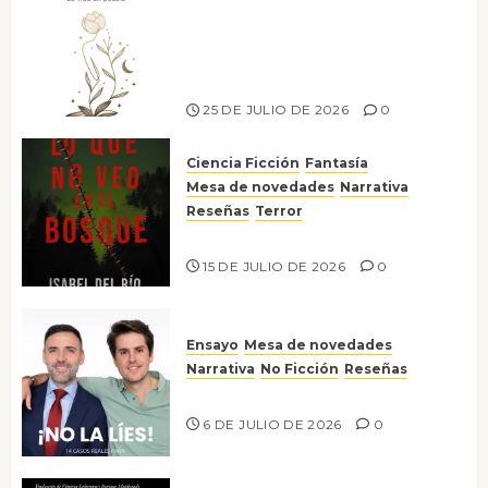
Versos y relatos de libertad: el
canto a la conciencia de la
escritora peruana Sol del
Risco
25 DE JULIO DE 2026
0
Ciencia Ficción
Fantasía
Mesa de novedades
Narrativa
Reseñas
Terror
Lo que no veo en el bosque
15 DE JULIO DE 2026
0
Ensayo
Mesa de novedades
Narrativa
No Ficción
Reseñas
¡No la líes!
6 DE JULIO DE 2026
0