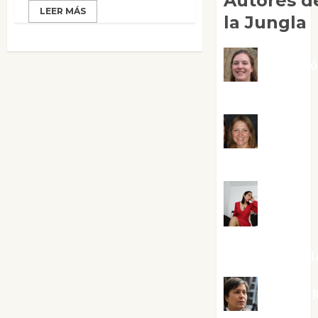
Autores d
LEER MÁS
la Jungla
Adoraci
Negre Pujol
Angie
Ballester
Aura
Metzeri
Altamirano Sol
Aurelio R