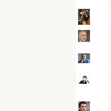
Silvano
Eva Frai
Jesús
Cuenca Torres
Joaquín
Rández Ramos
José
Antonio Castro
Cebrián
Juanjo