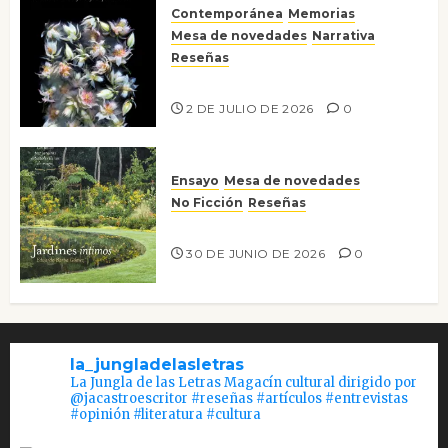
Contemporánea
Memorias
Mesa de novedades
Narrativa
Reseñas
Tienes que mirar
2 DE JULIO DE 2026
0
Ensayo
Mesa de novedades
No Ficción
Reseñas
Jardines íntimos
30 DE JUNIO DE 2026
0
la_jungladelasletras
La Jungla de las Letras Magacín cultural dirigido por
@jacastroescritor #reseñas #artículos #entrevistas
#opinión #literatura #cultura