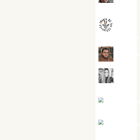
Melgarejo
jungladelaslet
Kiko Pri
Mar
Carrillo
Mari Carm
Pérez
Maxi Sabel
Tornes