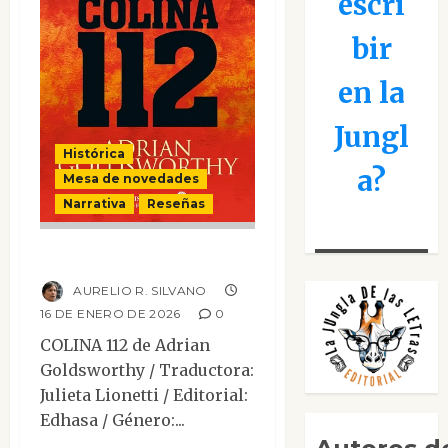
escri
bir
en la
Jungl
Histórica
a?
Mesa de novedades
Narrativa
Reseñas
Colina 112
AURELIO R. SILVANO
16 DE ENERO DE 2026
0
COLINA 112 de Adrian
Goldsworthy / Traductora:
Julieta Lionetti / Editorial:
Edhasa / Género:...