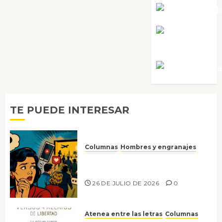
Noa Guardi
Rosa
Villalejos
Víctor Mora
TE PUEDE INTERESAR
Columnas
Hombres y engranajes
Ya no confiamos ni en lo que
nos gusta
26 DE JULIO DE 2026
0
Atenea entre las letras
Columnas