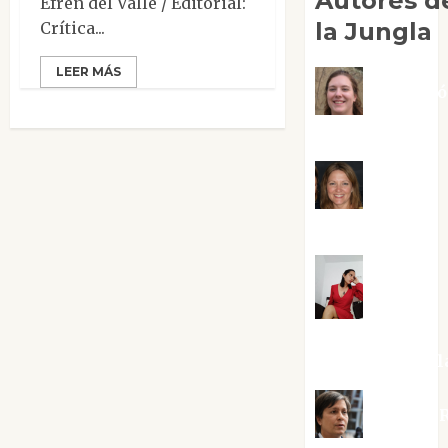
Autores d
Efrén del Valle / Editorial:
la Jungla
Crítica...
LEER MÁS
Adoraci
Negre Pujol
Angie
Ballester
Aura
Metzeri
Altamirano Sol
Aurelio R