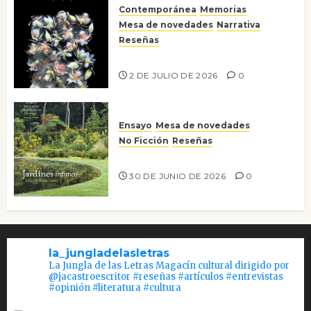
Contemporánea
Memorias
Mesa de novedades
Narrativa
Reseñas
Tienes que mirar
2 DE JULIO DE 2026
0
Ensayo
Mesa de novedades
No Ficción
Reseñas
Jardines íntimos
30 DE JUNIO DE 2026
0
la_jungladelasletras
La Jungla de las Letras Magacín cultural dirigido por
@jacastroescritor #reseñas #artículos #entrevistas
#opinión #literatura #cultura