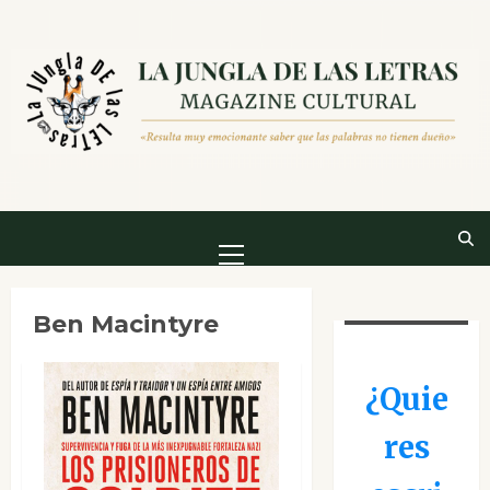
Saltar
al
contenido
Menú
principal
Ben Macintyre
¿Quie
res