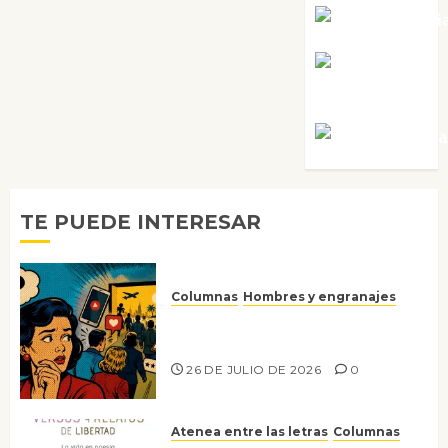
Noa Guardi
Rosa
Villalejos
Víctor Mora
TE PUEDE INTERESAR
Columnas
Hombres y engranajes
Ya no confiamos ni en lo que
nos gusta
26 DE JULIO DE 2026
0
Atenea entre las letras
Columnas