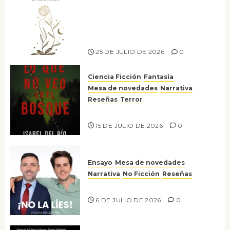
Versos y relatos de libertad: el
canto a la conciencia de la
escritora peruana Sol del
Risco
25 DE JULIO DE 2026
0
Ciencia Ficción
Fantasía
Mesa de novedades
Narrativa
Reseñas
Terror
Lo que no veo en el bosque
15 DE JULIO DE 2026
0
Ensayo
Mesa de novedades
Narrativa
No Ficción
Reseñas
¡No la líes!
6 DE JULIO DE 2026
0