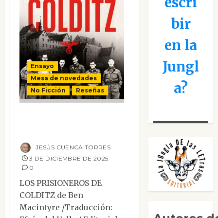
escri
bir
en la
Jungl
Ensayo
Mesa de novedades
a?
No Ficción
Reseñas
Los prisioneros de
Colditz
JESÚS CUENCA TORRES
3 DE DICIEMBRE DE 2025
0
LOS PRISIONEROS DE
COLDITZ de Ben
Macintyre /Traducción: