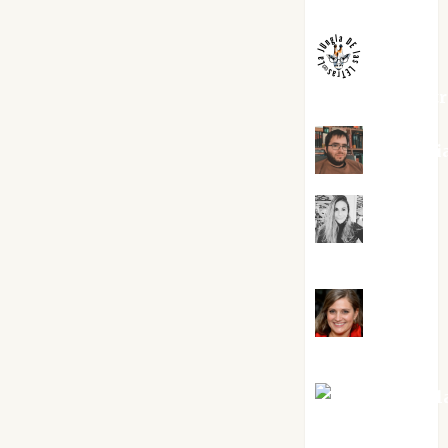
Melgarejo
jungladelaslet
Kiko Pri
Mar
Carrillo
Mari
Carmen Pérez
Maxi Sabel
Tornes