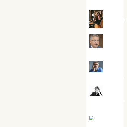
Silvano
Eva Frai
Jesús
Cuenca Torres
Joaquín
Rández Ramos
José
Antonio Castro
Cebrián
Juanjo