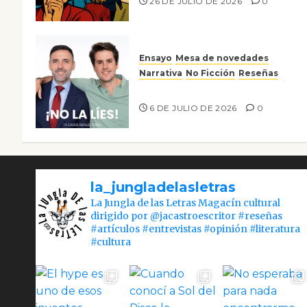
26 DE JULIO DE 2026
0
Ensayo
Mesa de novedades
Narrativa
No Ficción
Reseñas
¡No la líes!
6 DE JULIO DE 2026
0
la_jungladelasletras
La Jungla de las Letras Magacín cultural
dirigido por @jacastroescritor #reseñas
#artículos #entrevistas #opinión #literatura
#cultura