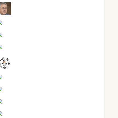
Jesús Cuenca Torres
Joaquín Rández Ramos
José Antonio Castro Cebrián
Juanjo Melgarejo
jungladelasletras
Kiko Prian
Mar Carrillo
Mari Carmen Pérez
Maxi Sabela Tornes