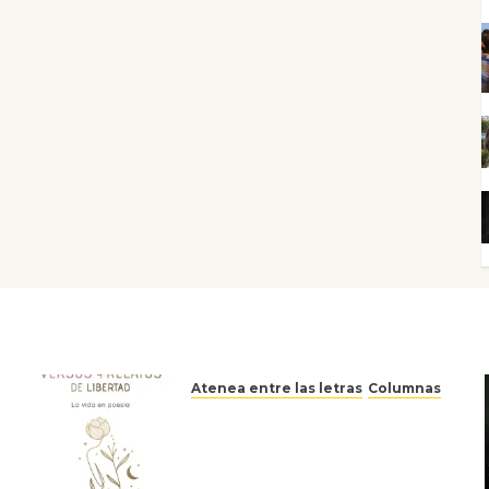
Atenea entre las letras
Columnas
Versos y relatos de libertad:
el canto a la conciencia de la
escritora peruana Sol del
Risco