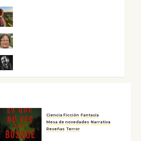
Noa Guardia
Rosa Villalejos
Víctor Morata
Ciencia Ficción
Fantasía
Mesa de novedades
Narrativa
Reseñas
Terror
Lo que no veo en el bosque