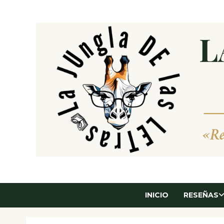
Saltar
al
contenido
INICIO
RESEÑAS