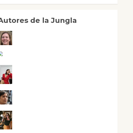
Autores de la Jungla
Adoración Negre Pujol
Angie Ballester
Aura Metzeri Altamirano Solar
Aurelio R. Silvano
Eva Fraile