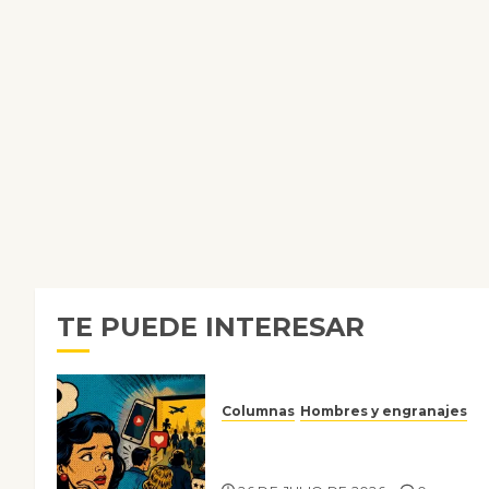
TE PUEDE INTERESAR
Columnas
Hombres y engranajes
Ya no confiamos ni en lo que
nos gusta