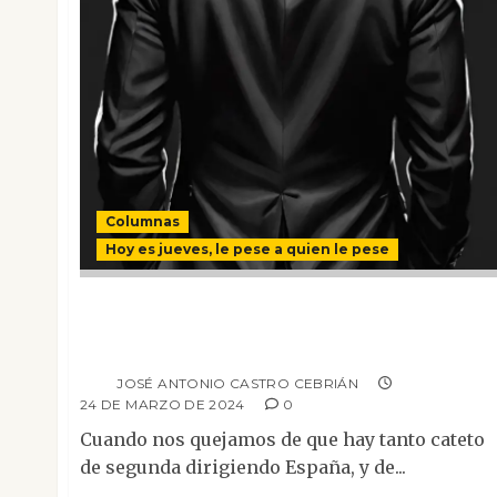
Columnas
Hoy es jueves, le pese a quien le pese
“Personajillo”, mirada al frente. (Y que cada
cual le ponga el nombre y los apellidos que
quiera)
JOSÉ ANTONIO CASTRO CEBRIÁN
24 DE MARZO DE 2024
0
Cuando nos quejamos de que hay tanto cateto
de segunda dirigiendo España, y de...