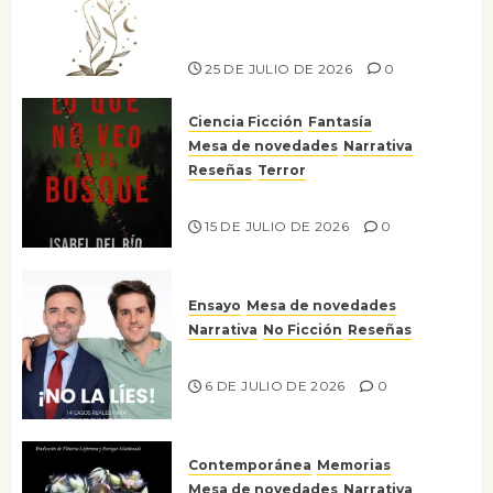
escritora peruana Sol del
Risco
25 DE JULIO DE 2026
0
Ciencia Ficción
Fantasía
Mesa de novedades
Narrativa
Reseñas
Terror
Lo que no veo en el bosque
15 DE JULIO DE 2026
0
Ensayo
Mesa de novedades
Narrativa
No Ficción
Reseñas
¡No la líes!
6 DE JULIO DE 2026
0
Contemporánea
Memorias
Mesa de novedades
Narrativa