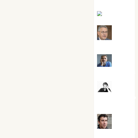
Silvano
Eva Fraile
Jesús
Cuenca Torres
Joaquín
Rández Ramos
José
Antonio Castro
Cebrián
Juanjo
Melgarejo