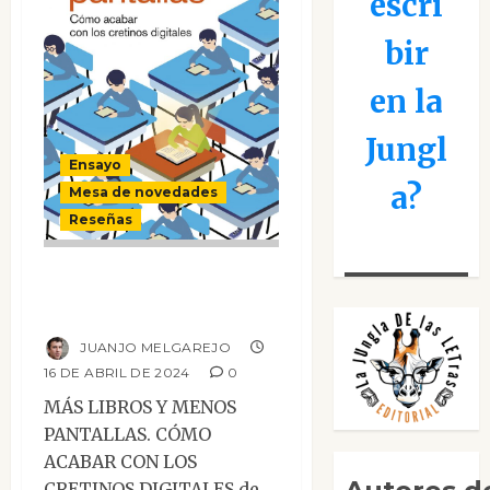
escri
bir
en la
Jungl
Ensayo
a?
Mesa de novedades
Reseñas
Más libros y
menos pantallas
JUANJO MELGAREJO
16 DE ABRIL DE 2024
0
MÁS LIBROS Y MENOS
PANTALLAS. CÓMO
ACABAR CON LOS
CRETINOS DIGITALES de