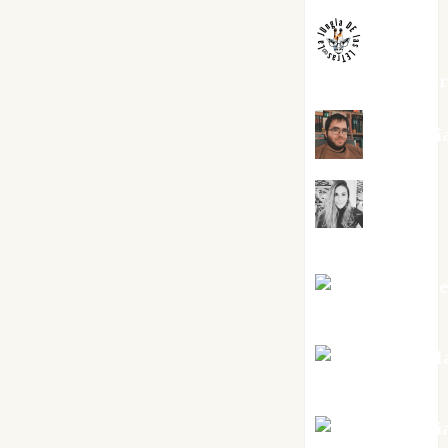
jungladelaslet
Kiko Pri
Mar
Carrillo
Mari Carm
Pérez
Maxi Sabel
Tornes
Noa Guardi