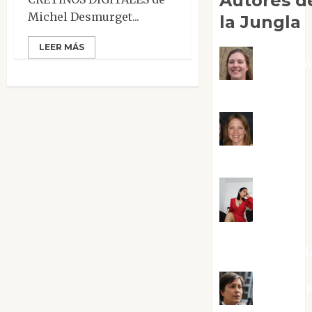
Autores d
Michel Desmurget...
la Jungla
LEER MÁS
Adoraci
Negre Pujol
Angie
Ballester
Aura
Metzeri
Altamirano Sol
Aurelio R