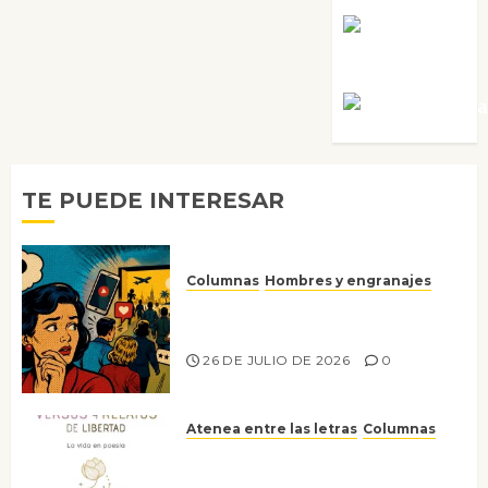
Rosa
Villalejos
Víctor Mora
TE PUEDE INTERESAR
Columnas
Hombres y engranajes
Ya no confiamos ni en lo que
nos gusta
26 DE JULIO DE 2026
0
Atenea entre las letras
Columnas
Versos y relatos de libertad: el
canto a la conciencia de la