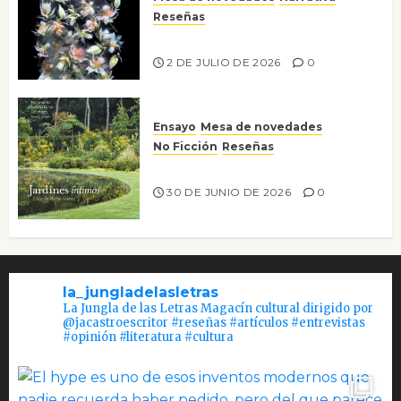
Reseñas
Tienes que mirar
2 DE JULIO DE 2026
0
Ensayo
Mesa de novedades
No Ficción
Reseñas
Jardines íntimos
30 DE JUNIO DE 2026
0
la_jungladelasletras
La Jungla de las Letras Magacín cultural dirigido por
@jacastroescritor #reseñas #artículos #entrevistas
#opinión #literatura #cultura